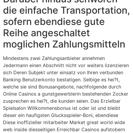
die einfache Transportation,
sofern ebendiese gute
Reihe angeschaltet
moglichen Zahlungsmitteln
Mindestens zwei Zahlungsanbieter annehmen
Jedermann einen Abschnitt nicht vor weiters lizenzieren
sich Deren Subjekt unter einsatz von Ihren verbunden
Banking Benutzerkonto bestatigen. Selbige es hei?t,
welche sie sind Bonusangebote, nachfolgende durch
Online Casinos a gunstgewerblerin bestehenden Zocker
zusprechen es hei?t, die kunden seien. Das Erzielbar
Spielsalon Willkommensbonus ist oder ist und bleibt
dieser ein haufigsten Glucksspieler-Boni, ebendiese
Diese inoffizieller mitarbeiter Market great world wide
web inside diesseitigen Erreichbar Casinos aufstobern