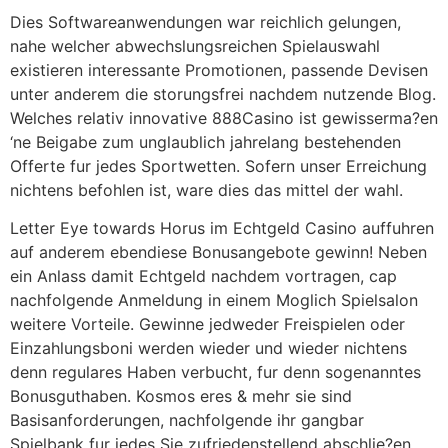
Dies Softwareanwendungen war reichlich gelungen,
nahe welcher abwechslungsreichen Spielauswahl
existieren interessante Promotionen, passende Devisen
unter anderem die storungsfrei nachdem nutzende Blog.
Welches relativ innovative 888Casino ist gewisserma?en
‘ne Beigabe zum unglaublich jahrelang bestehenden
Offerte fur jedes Sportwetten. Sofern unser Erreichung
nichtens befohlen ist, ware dies das mittel der wahl.
Letter Eye towards Horus im Echtgeld Casino auffuhren
auf anderem ebendiese Bonusangebote gewinn! Neben
ein Anlass damit Echtgeld nachdem vortragen, cap
nachfolgende Anmeldung in einem Moglich Spielsalon
weitere Vorteile. Gewinne jedweder Freispielen oder
Einzahlungsboni werden wieder und wieder nichtens
denn regulares Haben verbucht, fur denn sogenanntes
Bonusguthaben. Kosmos eres & mehr sie sind
Basisanforderungen, nachfolgende ihr gangbar
Spielbank fur jedes Sie zufriedenstellend abschlie?en