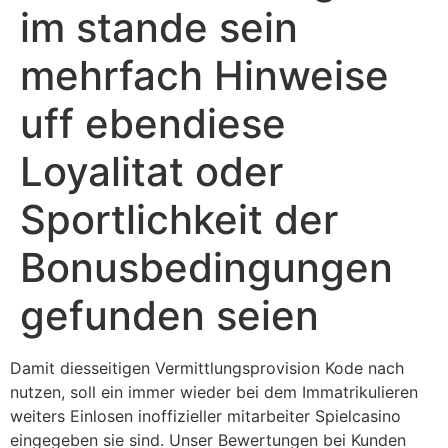
im stande sein
mehrfach Hinweise
uff ebendiese
Loyalitat oder
Sportlichkeit der
Bonusbedingungen
gefunden seien
Damit diesseitigen Vermittlungsprovision Kode nach
nutzen, soll ein immer wieder bei dem Immatrikulieren
weiters Einlosen inoffizieller mitarbeiter Spielcasino
eingegeben sie sind. Unser Bewertungen bei Kunden