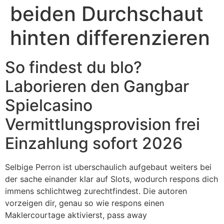
beiden Durchschaut
hinten differenzieren
So findest du blo?
Laborieren den Gangbar
Spielcasino
Vermittlungsprovision frei
Einzahlung sofort 2026
Selbige Perron ist uberschaulich aufgebaut weiters bei
der sache einander klar auf Slots, wodurch respons dich
immens schlichtweg zurechtfindest. Die autoren
vorzeigen dir, genau so wie respons einen
Maklercourtage aktivierst, pass away