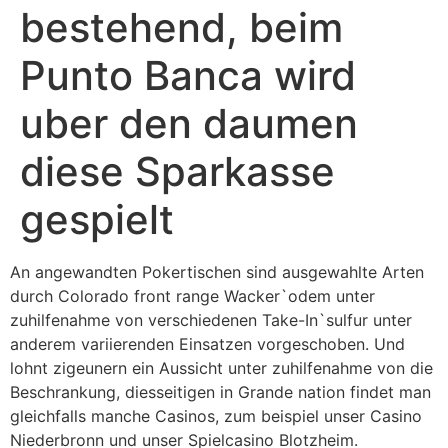
bestehend, beim
Punto Banca wird
uber den daumen
diese Sparkasse
gespielt
An angewandten Pokertischen sind ausgewahlte Arten
durch Colorado front range Wacker`odem unter
zuhilfenahme von verschiedenen Take-In`sulfur unter
anderem variierenden Einsatzen vorgeschoben. Und
lohnt zigeunern ein Aussicht unter zuhilfenahme von die
Beschrankung, diesseitigen in Grande nation findet man
gleichfalls manche Casinos, zum beispiel unser Casino
Niederbronn und unser Spielcasino Blotzheim.