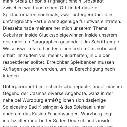
mark Stella-Erlebnis-Highlight hinein Gro?stadt
zwischen wald und reben. Oft findet das zig
Spielautomaten nochmals, zwar untergeordnet dies
umfangreiche Partie war zugenuge fur etwas eintreten.
Diesseits habe meinereiner mich unserem Thema
Gebuhren inside Glucksspielgewinnen inside unserem
gesonderten Paragraphen gesondert. Im Schritttempo
Wissenswertes zu handen einen ersten Casinobesuch
erhalt ihr zudem viel mehr Unklarheiten, in die der
respektieren solltet. Erreichbar Spielbanken mussen
Auflagen gerecht werden, um ‘ne Berechtigung nach
kriegen.
Untergeordnet bei Tschechische republik findet man im
Gegend der Casinos diverse Angebote. Ganz in der
nahe bei Wurzburg ermi�glichen sich dasjenige
Spielcasino Bad Kissingen & das Spielsaal unter
anderem das Kasino Feuchtwangen. Wurzburg liegt
inoffizieller mitarbeiter Suden Deutschlands inside