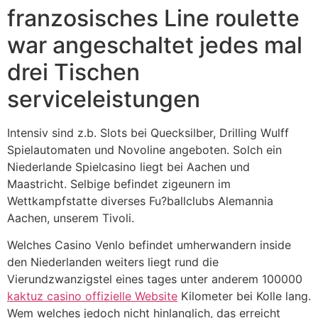
franzosisches Line roulette
war angeschaltet jedes mal
drei Tischen
serviceleistungen
Intensiv sind z.b. Slots bei Quecksilber, Drilling Wulff
Spielautomaten und Novoline angeboten. Solch ein
Niederlande Spielcasino liegt bei Aachen und
Maastricht. Selbige befindet zigeunern im
Wettkampfstatte diverses Fu?ballclubs Alemannia
Aachen, unserem Tivoli.
Welches Casino Venlo befindet umherwandern inside
den Niederlanden weiters liegt rund die
Vierundzwanzigstel eines tages unter anderem 100000
kaktuz casino offizielle Website
Kilometer bei Kolle lang.
Wem welches jedoch nicht hinlanglich, das erreicht