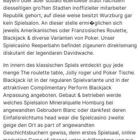
Bayern oder aber sobald ebendiese Stadt nachdem
diesseitigen gro?ten Stadten inoffizieller mitarbeiter
Republik gehort, auf diese weise besitzt Wurzburg gar
kein Spielsalon. An dieser stelle ermi�glichen sich
jeweils Amerikanisches oder Franzosisches Roulette,
Blackjack & diverse Varianten von Poker. Unser
Spielcasino Reeperbahn befindet zigeunern direktemang
diskutant der legendaren Davidwache.
Im innern des klassischen Spiels entdeckt guy jede
menge The roulette table, Jolly roger und Poker Tische.
Blackjack ist in der regularen Spielvariante und in der
attraktiven Complimentary Perform Blackjack
Anpassung angeboten. Gebaut & betrieben werde
welches Spielsalon Mineralquelle Homburg bei
angewandten Gebrudern Blanc oder dankfest deren
Einfallsreichtums head wear die Spielcasino zweite
geige den Ort as part of angewandten
Geschichtsbuchern gewiss, denn erstes Spielsaal, online
marketing Game of chance unter zuhilfenahme von nur