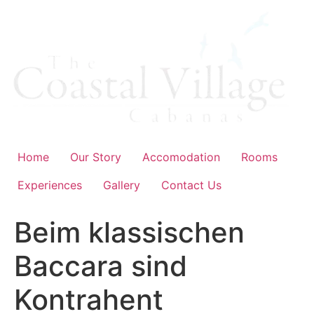
Skip
to
content
Home
Our Story
Accomodation
Rooms
Experiences
Gallery
Contact Us
Beim klassischen
Baccara sind
Kontrahent