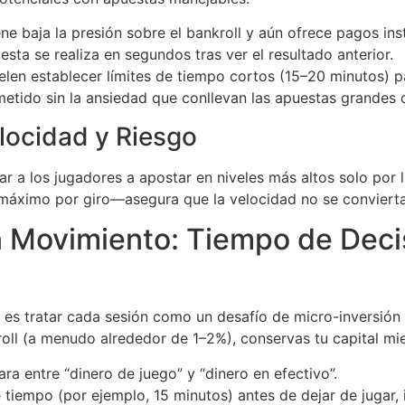
e baja la presión sobre el bankroll y aún ofrece pagos ins
ta se realiza en segundos tras ver el resultado anterior.
len establecer límites de tiempo cortos (15–20 minutos) p
tido sin la ansiedad que conllevan las apuestas grandes 
locidad y Riesgo
 a los jugadores a apostar en niveles más altos solo por l
máximo por giro—asegura que la velocidad no se convierta
en Movimiento: Tiempo de Deci
t es tratar cada sesión como un desafío de micro-inversió
oll (a menudo alrededor de 1–2%), conservas tu capital mie
a entre “dinero de juego” y “dinero en efectivo”.
e tiempo (por ejemplo, 15 minutos) antes de dejar de jugar