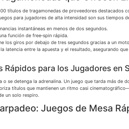
000 títulos de tragamonedas de proveedores destacados c
juegos para jugadores de alta intensidad son sus tiempos d
nancias instantáneas en menos de dos segundos.
na función de free‑spin rápida.
e los giros por debajo de tres segundos gracias a un moto
 la latencia entre la apuesta y el resultado, asegurando qu
s Rápidos para los Jugadores en S
a o se detenga la adrenalina. Un juego que tarda más de do
ioriza títulos que mantienen un ritmo casi cinematográfico
de un solo respiro.
Parpadeo: Juegos de Mesa Ráp