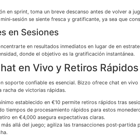
n en sprint, toma un breve descanso antes de volver a jug
ni‑sesión se siente fresca y gratificante, ya sea que cons
tes en Sesiones
concentrarte en resultados inmediatos en lugar de en estrat
nsidad, donde el objetivo es la gratificación instantánea.
hat en Vivo y Retiros Rápidos
n soporte confiable es esencial. Bizzo ofrece chat en viv
 racha de victorias rápidas.
ínimo establecido en €10 permite retiros rápidos tras sesi
do tiempos de procesamiento rápidos para estos monedero
etiro en €4,000 asegura expectativas claras.
a más allá del juego; agiliza las transacciones post‑parti
ha.