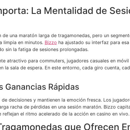
mporta: La Mentalidad de Sesi
an de una maratón larga de tragamonedas, pero un segmento 
da limpia en minutos.
Bizzo
ha ajustado su interfaz para esa
o sin la fatiga de sesiones prolongadas.
nte atractivo para commuters, jugadores casuales en móvil
 la sala de espera. En este entorno, cada giro cuenta, ca
as Ganancias Rápidas
a de decisiones y mantienen la emoción fresca. Los jugador
larga racha de pérdidas en una sesión maratón. Bizzo capi
reflejan el ritmo acelerado de la acción en casino en vivo.
 Tragamonedas que Ofrecen E