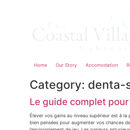
Skip
to
content
Home
Our Story
Accomodation
R
Category:
denta-s
Le guide complet pour 
Élever vos gains au niveau supérieur est à la 
bien pensées pour augmenter vos chances de 
l’environnement de jeu. Les parieurs astucieux