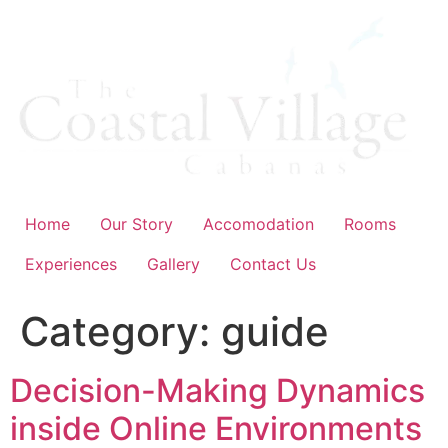
Skip
to
content
Home
Our Story
Accomodation
Rooms
Experiences
Gallery
Contact Us
Category:
guide
Decision-Making Dynamics
inside Online Environments