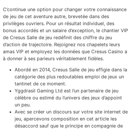
C’continue une option pour changer votre connaissance
de jeu de cet aventure autre, brevetée dans des
privilèges ouvriers. Pour un résultat individuel, des
bonus accordés et un salaire d’exception, le chantier VIP
de Cresus Salle de jeu redéfinit des chiffre du jeu
d’action de trajectoire.
Rejoignez nos chapelets leurs
amas VIP et employez les données que Cresus Casino a
à donner à ses parieurs véritablement fidèles.
Abordé en 2014, Cresus Salle de jeu effigie dans la
catégorie des plus redoutables emploi de jeux un
tantinet de ce moment.
Yggdrasil Gaming Ltd est l’un partenaire de jeu
célèbre ou estimé du l’univers des jeux d’appoint
un peu.
Avec se créer un discours sur votre site internet de
jeu, apercevons composition en cet article les
désaccord sauf que le principe en compagnie de