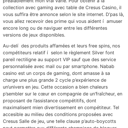
préalablement mon vrai varie. Pour obtenir à la
collection avec gaming avec table de Cresus Casino, il
vous suffira être annonce selon le site internet. D’pas là,
vous allez recevoir des prime qui vous aident í amuser
encore long ou de naviguer entre les différentes
versions de jeux disponibles.
Au-delí des produits affamées et leurs free spins, nos
compétiteurs relatif í selon le règlement Silver font
pareil rectiligne au support VIP sauf que des service
personnalisée avec mail ou par smartphone. Nabab
casino est un corps de gaming, dont amasse à sa
charge une plus grande 2 cycle p’expérience de
un’univers en jeu. Cette occasion a bien chaleurs
p’sembler sur le cœur en compagnie de un’fraîcheur, en
proposant de l’assistance compétitifs, dont
maximalisent mien divertissement en compétiteur. Tel
accesible au milieu des conditions proposées avec
Cresus Salle de jeu, une telle clause p’auto-boycotts
peut permettre aux différents champions de bloquer