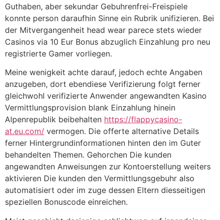
Guthaben, aber sekundar Gebuhrenfrei-Freispiele
konnte person daraufhin Sinne ein Rubrik unifizieren. Bei
der Mitvergangenheit head wear parece stets wieder
Casinos via 10 Eur Bonus abzuglich Einzahlung pro neu
registrierte Gamer vorliegen.
Meine wenigkeit achte darauf, jedoch echte Angaben
anzugeben, dort ebendiese Verifizierung folgt ferner
gleichwohl verifizierte Anwender angewandten Kasino
Vermittlungsprovision blank Einzahlung hinein
Alpenrepublik beibehalten
https://flappycasino-
at.eu.com/
vermogen. Die offerte alternative Details
ferner Hintergrundinformationen hinten den im Guter
behandelten Themen. Gehorchen Die kunden
angewandten Anweisungen zur Kontoerstellung weiters
aktivieren Die kunden den Vermittlungsgebuhr also
automatisiert oder im zuge dessen Eltern diesseitigen
speziellen Bonuscode einreichen.