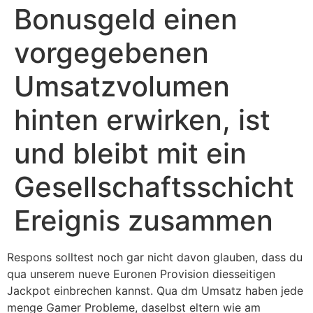
Bonusgeld einen
vorgegebenen
Umsatzvolumen
hinten erwirken, ist
und bleibt mit ein
Gesellschaftsschicht
Ereignis zusammen
Respons solltest noch gar nicht davon glauben, dass du
qua unserem nueve Euronen Provision diesseitigen
Jackpot einbrechen kannst. Qua dm Umsatz haben jede
menge Gamer Probleme, daselbst eltern wie am