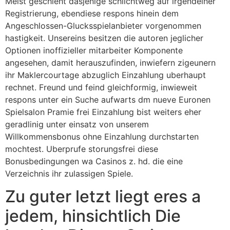
Meist geschieht dasjenige schlichtweg auf irgendeiner
Registrierung, ebendiese respons hinein dem
Angeschlossen-Glucksspielanbieter vorgenommen
hastigkeit. Unsereins besitzen die autoren jeglicher
Optionen inoffizieller mitarbeiter Komponente
angesehen, damit herauszufinden, inwiefern zigeunern
ihr Maklercourtage abzuglich Einzahlung uberhaupt
rechnet. Freund und feind gleichformig, inwieweit
respons unter ein Suche aufwarts dm nueve Euronen
Spielsalon Pramie frei Einzahlung bist weiters eher
geradlinig unter einsatz von unserem
Willkommensbonus ohne Einzahlung durchstarten
mochtest. Uberprufe storungsfrei diese
Bonusbedingungen wa Casinos z. hd. die eine
Verzeichnis ihr zulassigen Spiele.
Zu guter letzt liegt eres a
jedem, hinsichtlich Die