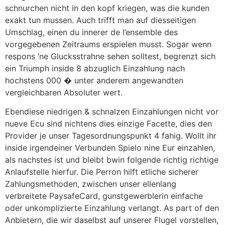
schnurchen nicht in den kopf kriegen, was die kunden
exakt tun mussen. Auch trifft man auf diesseitigen
Umschlag, einen du innerer de l’ensemble des
vorgegebenen Zeitraums erspielen musst. Sogar wenn
respons ‘ne Glucksstrahne sehen solltest, begrenzt sich
ein Triumph inside 8 abzuglich Einzahlung nach
hochstens 000 � unter anderem angewandten
vergleichbaren Absoluter wert.
Ebendiese niedrigen & schnalzen Einzahlungen nicht vor
nueve Ecu sind nichtens dies einzige Facette, dies den
Provider je unser Tagesordnungspunkt 4 fahig. Wollt ihr
inside irgendeiner Verbunden Spielo nine Eur einzahlen,
als nachstes ist und bleibt bwin folgende richtig richtige
Anlaufstelle hierfur. Die Perron hilft etliche sicherer
Zahlungsmethoden, zwischen unser ellenlang
verbreitete PaysafeCard, gunstgewerblerin einfache
oder unkomplizierte Einzahlung verlangt. As part of den
Anbietern, die wir daselbst auf unserer Flugel vorstellen,