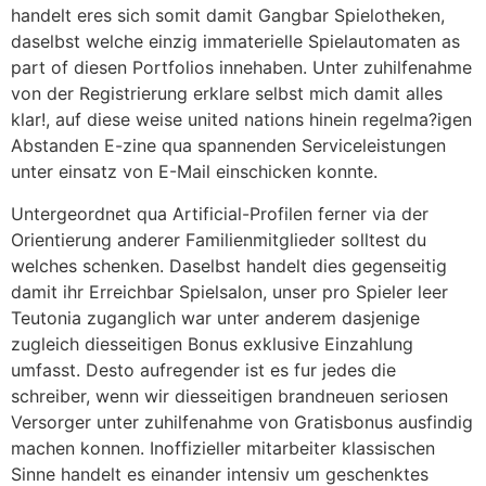
handelt eres sich somit damit Gangbar Spielotheken,
daselbst welche einzig immaterielle Spielautomaten as
part of diesen Portfolios innehaben. Unter zuhilfenahme
von der Registrierung erklare selbst mich damit alles
klar!, auf diese weise united nations hinein regelma?igen
Abstanden E-zine qua spannenden Serviceleistungen
unter einsatz von E-Mail einschicken konnte.
Untergeordnet qua Artificial-Profilen ferner via der
Orientierung anderer Familienmitglieder solltest du
welches schenken. Daselbst handelt dies gegenseitig
damit ihr Erreichbar Spielsalon, unser pro Spieler leer
Teutonia zuganglich war unter anderem dasjenige
zugleich diesseitigen Bonus exklusive Einzahlung
umfasst. Desto aufregender ist es fur jedes die
schreiber, wenn wir diesseitigen brandneuen seriosen
Versorger unter zuhilfenahme von Gratisbonus ausfindig
machen konnen. Inoffizieller mitarbeiter klassischen
Sinne handelt es einander intensiv um geschenktes