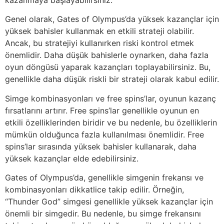
Genel olarak, Gates of Olympus’da yüksek kazançlar için
yüksek bahisler kullanmak en etkili strateji olabilir.
Ancak, bu stratejiyi kullanırken riski kontrol etmek
önemlidir. Daha düşük bahislerle oynarken, daha fazla
oyun döngüsü yaparak kazançları toplayabilirsiniz. Bu,
genellikle daha düşük riskli bir strateji olarak kabul edilir.
Simge kombinasyonları ve free spins’lar, oyunun kazanç
fırsatlarını artırır. Free spins’lar genellikle oyunun en
etkili özelliklerinden biridir ve bu nedenle, bu özelliklerin
mümkün olduğunca fazla kullanılması önemlidir. Free
spins’lar sırasında yüksek bahisler kullanarak, daha
yüksek kazançlar elde edebilirsiniz.
Gates of Olympus’da, genellikle simgenin frekansı ve
kombinasyonları dikkatlice takip edilir. Örneğin,
“Thunder God” simgesi genellikle yüksek kazançlar için
önemli bir simgedir. Bu nedenle, bu simge frekansını