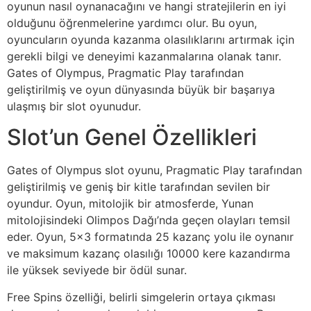
oyunun nasıl oynanacağını ve hangi stratejilerin en iyi
olduğunu öğrenmelerine yardımcı olur. Bu oyun,
oyuncuların oyunda kazanma olasılıklarını artırmak için
gerekli bilgi ve deneyimi kazanmalarına olanak tanır.
Gates of Olympus, Pragmatic Play tarafından
geliştirilmiş ve oyun dünyasında büyük bir başarıya
ulaşmış bir slot oyunudur.
Slot’un Genel Özellikleri
Gates of Olympus slot oyunu, Pragmatic Play tarafından
geliştirilmiş ve geniş bir kitle tarafından sevilen bir
oyundur. Oyun, mitolojik bir atmosferde, Yunan
mitolojisindeki Olimpos Dağı’nda geçen olayları temsil
eder. Oyun, 5×3 formatında 25 kazanç yolu ile oynanır
ve maksimum kazanç olasılığı 10000 kere kazandırma
ile yüksek seviyede bir ödül sunar.
Free Spins özelliği, belirli simgelerin ortaya çıkması