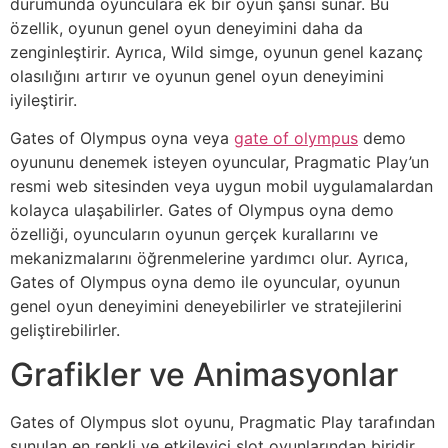
durumunda oyunculara ek bir oyun şansı sunar. Bu
özellik, oyunun genel oyun deneyimini daha da
zenginleştirir. Ayrıca, Wild simge, oyunun genel kazanç
olasılığını artırır ve oyunun genel oyun deneyimini
iyileştirir.
Gates of Olympus oyna veya
gate of olympus
demo
oyununu denemek isteyen oyuncular, Pragmatic Play’un
resmi web sitesinden veya uygun mobil uygulamalardan
kolayca ulaşabilirler. Gates of Olympus oyna demo
özelliği, oyuncuların oyunun gerçek kurallarını ve
mekanizmalarını öğrenmelerine yardımcı olur. Ayrıca,
Gates of Olympus oyna demo ile oyuncular, oyunun
genel oyun deneyimini deneyebilirler ve stratejilerini
geliştirebilirler.
Grafikler ve Animasyonlar
Gates of Olympus slot oyunu, Pragmatic Play tarafından
sunulan en renkli ve etkileyici slot oyunlarından biridir.