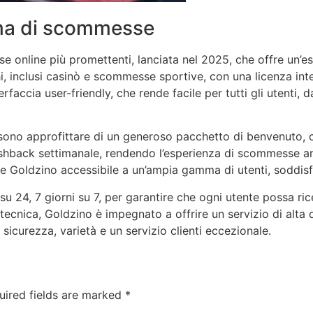
rma di scommesse
 online più promettenti, lanciata nel 2025, che offre un’es
hi, inclusi casinò e scommesse sportive, con una licenza in
faccia user-friendly, che rende facile per tutti gli utenti, da
ssono approfittare di un generoso pacchetto di benvenuto, ch
e cashback settimanale, rendendo l’esperienza di scommesse a
e Goldzino accessibile a un’ampia gamma di utenti, soddisf
re su 24, 7 giorni su 7, per garantire che ogni utente possa ri
cnica, Goldzino è impegnato a offrire un servizio di alta 
 sicurezza, varietà e un servizio clienti eccezionale.
uired fields are marked
*