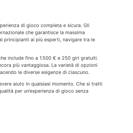
perienza di gioco completa e sicura. Gli
ternazionale che garantisce la massima
i principianti ai più esperti, navigare tra le
e include fino a 1.500 € e 250 giri gratuiti.
ncora più vantaggiosa. La varietà di opzioni
acendo le diverse esigenze di ciascuno.
cevere aiuto in qualsiasi momento. Che si tratti
qualità per un’esperienza di gioco senza