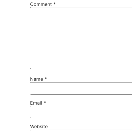
Comment
*
Name
*
Email
*
Website