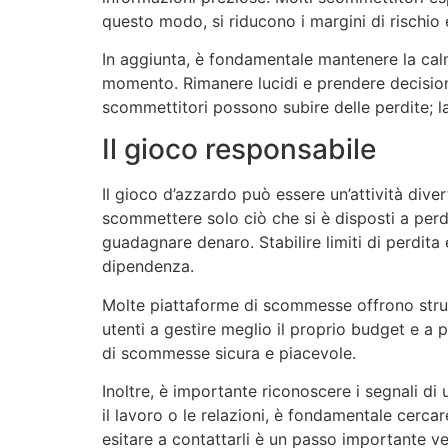
questo modo, si riducono i margini di rischio e
In aggiunta, è fondamentale mantenere la calma
momento. Rimanere lucidi e prendere decisioni
scommettitori possono subire delle perdite; l
Il gioco responsabile
Il gioco d’azzardo può essere un’attività dive
scommettere solo ciò che si è disposti a per
guadagnare denaro. Stabilire limiti di perdita
dipendenza.
Molte piattaforme di scommesse offrono strume
utenti a gestire meglio il proprio budget e a 
di scommesse sicura e piacevole.
Inoltre, è importante riconoscere i segnali d
il lavoro o le relazioni, è fondamentale cerca
esitare a contattarli è un passo importante ve