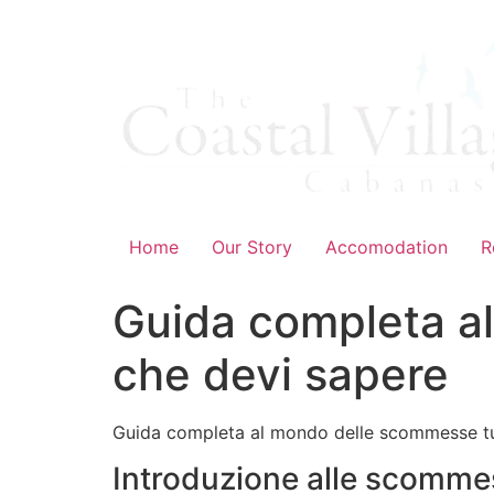
Skip
to
content
Home
Our Story
Accomodation
R
Guida completa a
che devi sapere
Guida completa al mondo delle scommesse tu
Introduzione alle scomme