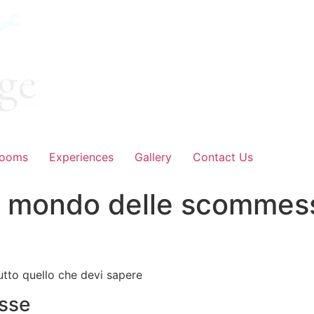
ooms
Experiences
Gallery
Contact Us
l mondo delle scommess
tto quello che devi sapere
sse