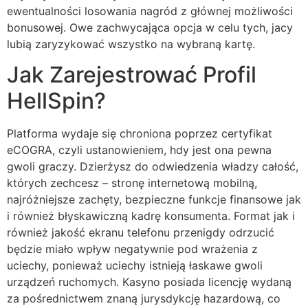
ewentualności losowania nagród z głównej możliwości
bonusowej. Owe zachwycająca opcja w celu tych, jacy
lubią zaryzykować wszystko na wybraną kartę.
Jak Zarejestrować Profil
HellSpin?
Platforma wydaje się chroniona poprzez certyfikat
eCOGRA, czyli ustanowieniem, hdy jest ona pewna
gwoli graczy. Dzierżysz do odwiedzenia władzy całość,
których zechcesz – stronę internetową mobilną,
najróżniejsze zachęty, bezpieczne funkcje finansowe jak
i również błyskawiczną kadrę konsumenta. Format jak i
również jakość ekranu telefonu przenigdy odrzucić
będzie miało wpływ negatywnie pod wrażenia z
uciechy, ponieważ uciechy istnieją łaskawe gwoli
urządzeń ruchomych. Kasyno posiada licencję wydaną
za pośrednictwem znaną jurysdykcję hazardową, co