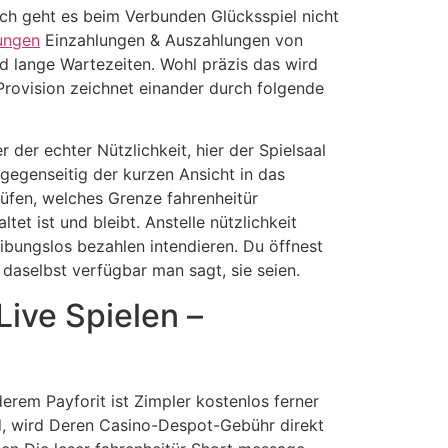
ßlich geht es beim Verbunden Glücksspiel nicht
rungen
Einzahlungen & Auszahlungen von
d lange Wartezeiten. Wohl präzis das wird
rovision zeichnet einander durch folgende
der echter Nützlichkeit, hier der Spielsaal
gegenseitig der kurzen Ansicht in das
üfen, welches Grenze fahrenheitür
t ist und bleibt. Anstelle nützlichkeit
ibungslos bezahlen intendieren. Du öffnest
daselbst verfügbar man sagt, sie seien.
ive Spielen –
derem Payforit ist Zimpler kostenlos ferner
nd, wird Deren Casino-Despot-Gebühr direkt