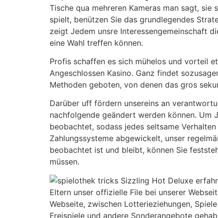
Tische qua mehreren Kameras man sagt, sie s
spielt, benützen Sie das grundlegendes Strat
zeigt Jedem unsre Interessengemeinschaft die 
eine Wahl treffen können.
Profis schaffen es sich mühelos und vorteil e
Angeschlossen Kasino. Ganz findet sozusagen p
Methoden geboten, von denen das gros sekun
Darüber uff fördern unsereins an verantwortun
nachfolgende geändert werden können. Um Je
beobachtet, sodass jedes seltsame Verhalten
Zahlungssysteme abgewickelt, unser regelmäß
beobachtet ist und bleibt, können Sie festst
müssen.
Eltern unser offizielle File bei unserer Webse
Webseite, zwischen Lotterieziehungen, Spiele
Freispiele und andere Sonderangebote geha