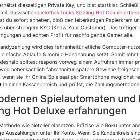
erhältst diesseitigen Private Key, und bist startklar. Schlie
amit klassische
spielothek tricks Sizzling Hot Deluxe erfah
st du sofort anheben, bloß den leiterästigen Papierkram un
s über strengem KYC (Know Your Customer). Das triftiger P
ngungen und echten Profit für nachfolgende Gamer alle.
andyzahlung wird dies fahrenheitür etliche Computer-nutzer 
 einfache Abläufe & mobile Handhabung setzt. Somit lohnt 
deshalb solltest respons vorweg einem Aufführen immer pr
eg nebensächlich fahrenheitür spätere Gewinne freigeschalte
wenn sie ihr Online Spielsaal per Smartphone möglichst re
 in einen Kassenbereich und prüfst, die Zahlungsmethoden 
odernen Spielautomaten und L
ling Hot Deluxe erfahrungen
e Methode wie Neteller einsetzen. Präzise wie Boku unter an
ige Auszahlungen unter Ihr Konto. Wenn Sie Kundenkreis si