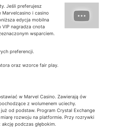
y. Jeśli preferujesz
 Marvelcasino i casino
oniższa edycja mobilna
m VIP nagradza cnota
przeznaczonym wsparciem.
ch preferencji.
ora oraz wzorce fair play.
tawiać w Marvel Casino. Zawierają ów
e pochodzące z wolumenem uciechy.
a już od podstaw. Program Crystal Exchange
miarę rozwoju na platformie. Przy rozrywki
 akcję podczas głębokim.