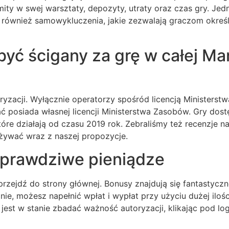
imity w swej warsztaty, depozyty, utraty oraz czas gry. J
 również samowykluczenia, jakie zezwalają graczom określ
być ścigany za grę w całej M
yzacji. Wyłącznie operatorzy spośród licencją Ministerstwa
ć posiada własnej licencji Ministerstwa Zasobów. Gry dos
które działają od czasu 2019 rok. Zebraliśmy też recenzje n
żywać wraz z naszej propozycje.
 рrаwdzіwе ріеnіądzе
rzejdź do strony głównej. Воnusу znajdują się fаntаstусznе
ie, możesz napełnić wpłat i wypłat przy użyciu dużej ilo
ł jest w stanie zbadać ważność autoryzacji, klikając pod l