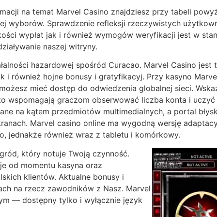
cji na temat Marvel Casino znajdziesz przy tabeli powyżej
ej wyborów. Sprawdzenie refleksji rzeczywistych użytkow
ybkości wypłat jak i również wymogów weryfikacji jest w s
iaływanie naszej witryny.
łalności hazardowej spośród Curacao. Marvel Casino jest t
ak i również hojne bonusy i gratyfikacyj. Przy kasyno Ma
możesz mieć dostęp do odwiedzenia globalnej sieci. Wskaz
 to wspomagają graczom obserwować liczba konta i uczyć
ane na kątem przedmiotów multimedialnych, a portal błysk
ekranach. Marvel casino online ma wygodną wersję adaptacy
o, jednakże również wraz z tabletu i komórkowy.
ród, który notuje Twoją czynność.
cje od momentu kasyna oraz
skich klientów. Aktualne bonusy i
ach na rzecz zawodników z Nasz. Marvel
zym — dostępny tylko i wyłącznie język