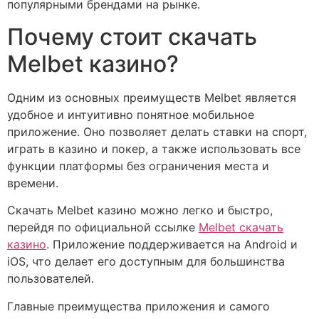
популярными брендами на рынке.
Почему стоит скачать
Melbet казино?
Одним из основных преимуществ Melbet является
удобное и интуитивно понятное мобильное
приложение. Оно позволяет делать ставки на спорт,
играть в казино и покер, а также использовать все
функции платформы без ограничения места и
времени.
Скачать Melbet казино можно легко и быстро,
перейдя по официальной ссылке
Melbet скачать
казино
. Приложение поддерживается на Android и
iOS, что делает его доступным для большинства
пользователей.
Главные преимущества приложения и самого