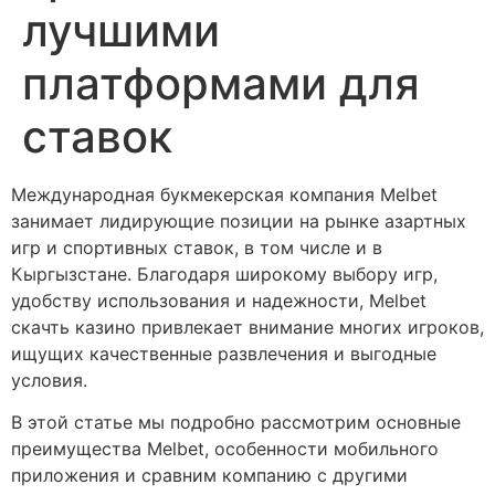
лучшими
платформами для
ставок
Международная букмекерская компания Melbet
занимает лидирующие позиции на рынке азартных
игр и спортивных ставок, в том числе и в
Кыргызстане. Благодаря широкому выбору игр,
удобству использования и надежности, Melbet
скачть казино привлекает внимание многих игроков,
ищущих качественные развлечения и выгодные
условия.
В этой статье мы подробно рассмотрим основные
преимущества Melbet, особенности мобильного
приложения и сравним компанию с другими