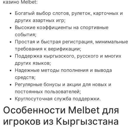
казино Melbet:
Богатый выбор слотов, рулеток, карточных и
других азартных игр;
Высокие коэффициенты на спортивные
события;
Простая и быстрая регистрация, минимальные
требования к верификации;
Поддержка кыргызского, русского и многих
других языков;
Надежные методы пополнения и вывода
средств;
Регулярные бонусы и акции для новых и
постоянных пользователей;
Круглосуточная служба поддержки.
Особенности Melbet для
игроков из Кыргызстана