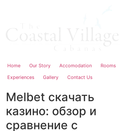
Skip
to
content
Home
Our Story
Accomodation
Rooms
Experiences
Gallery
Contact Us
Melbet скачать
казино: обзор и
сравнение с