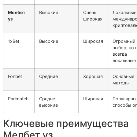
Мелбет
Высокие
Очень
Локальные
уз
широкая
междунаро
криптовал
1xBet
Высокие
Широкая
Огромный
выбор, но 
всегда
локальные
Fonbet
Средние
Хорошая
Основные
методы
Parimatch
Средне-
Широкая
Популярны
высокие
способы о
Ключевые преимущества
Мелбет уз