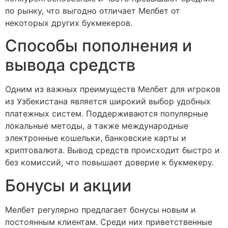
по рынку, что выгодно отличает Мелбет от
некоторых других букмекеров.
Способы пополнения и
вывода средств
Одним из важных преимуществ Мелбет для игроков
из Узбекистана является широкий выбор удобных
платежных систем. Поддерживаются популярные
локальные методы, а также международные
электронные кошельки, банковские карты и
криптовалюта. Вывод средств происходит быстро и
без комиссий, что повышает доверие к букмекеру.
Бонусы и акции
Мелбет регулярно предлагает бонусы новым и
постоянным клиентам. Среди них приветственные