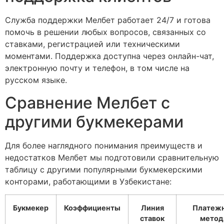
Служба поддержки Мелбет работает 24/7 и готова
помочь в решении любых вопросов, связанных со
ставками, регистрацией или техническими
моментами. Поддержка доступна через онлайн-чат,
электронную почту и телефон, в том числе на
русском языке.
Сравнение Мелбет с
другими букмекерами
Для более наглядного понимания преимуществ и
недостатков Мелбет мы подготовили сравнительную
таблицу с другими популярными букмекерскими
конторами, работающими в Узбекистане:
Букмекер
Коэффициенты
Линия
Платеж
ставок
мето