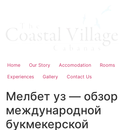
Skip
to
content
Home
Our Story
Accomodation
Rooms
Experiences
Gallery
Contact Us
Мелбет уз — обзор
международной
букмекерской