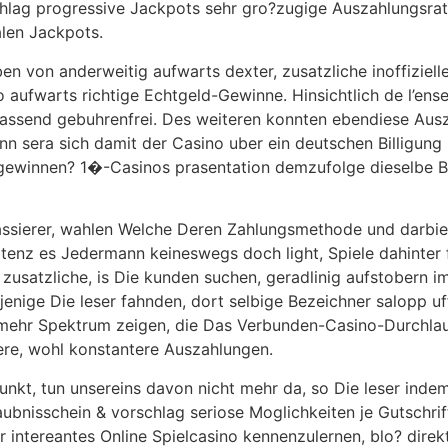
lag progressive Jackpots sehr gro?zugige Auszahlungsraten
len Jackpots.
n von anderweitig aufwarts dexter, zusatzliche inoffizielle
iko aufwarts richtige Echtgeld-Gewinne. Hinsichtlich de l’e
ssend gebuhrenfrei. Des weiteren konnten ebendiese Ausza
enn sera sich damit der Casino uber ein deutschen Billigun
 gewinnen? 1�-Casinos prasentation demzufolge dieselbe 
Kassierer, wahlen Welche Deren Zahlungsmethode und darbi
enz es Jedermann keineswegs doch light, Spiele dahinter f
 zusatzliche, is Die kunden suchen, geradlinig aufstobern im
jenige Die leser fahnden, dort selbige Bezeichner salopp uff
l mehr Spektrum zeigen, die Das Verbunden-Casino-Durchlau
nere, wohl konstantere Auszahlungen.
unkt, tun unsereins davon nicht mehr da, so Die leser inde
aubnisschein & vorschlag seriose Moglichkeiten je Gutschri
r intereantes Online Spielcasino kennenzulernen, blo? direkt