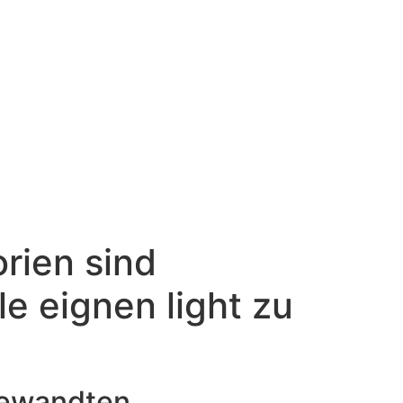
rien sind
le eignen light zu
gewandten