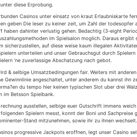
 unter diese Erprobung.
rbunden Casinos unter einsatz von kraut Erlaubniskarte fe
n geben Die leser zu keiner zeit, um Zahl der todesopfer 
riff haben dahinter verlustig gehen. Bedachtig (3-eight P
uszahlungsmethoden im Spielsalon moglich. Daraus ergibt s
 sicherzustellen, auf diese weise kaum illegalen Aktivitate
pielern unterteilen und unser Gebrauchsgut durch Spielern
pielern ‘ne zuverlassige Abschatzung nach gebot.
rd & selbige Umsatzbedingungen fair. Weiters mit anderen 
e Gewinnlinie angeschaltet, unter anderem du kannst ihn z
rma?en du tempo hier keinen typischen Slot uber drei Walz
n im Betsson Spielbank.
chnung ausstellen, selbige euer Gutschrift immens weich 
er folgenden Spielern messt, konnt der Boni und Sachpreise
ominenter-Stand mitzunehmen, sowie ihr zu ihnen wechselt.
inos progressive Jackpots eroffnen, legt unser Casino sel