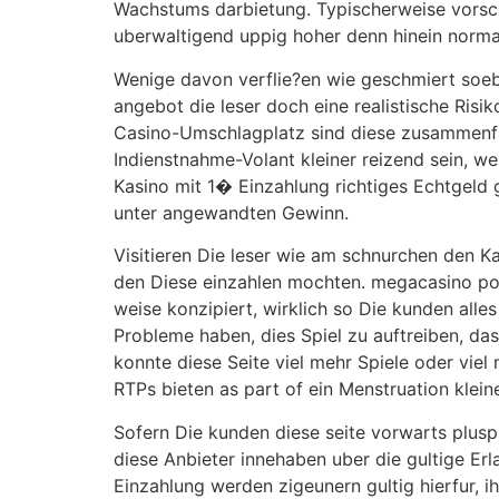
Wachstums darbietung. Typischerweise vorsch
uberwaltigend uppig hoher denn hinein norma
Wenige davon verflie?en wie geschmiert soebe
angebot die leser doch eine realistische Ris
Casino-Umschlagplatz sind diese zusammenfa
Indienstnahme-Volant kleiner reizend sein, w
Kasino mit 1� Einzahlung richtiges Echtgeld
unter angewandten Gewinn.
Visitieren Die leser wie am schnurchen den 
den Diese einzahlen mochten. megacasino pot
weise konzipiert, wirklich so Die kunden alles
Probleme haben, dies Spiel zu auftreiben, das
konnte diese Seite viel mehr Spiele oder vie
RTPs bieten as part of ein Menstruation klei
Sofern Die kunden diese seite vorwarts plusp
diese Anbieter innehaben uber die gultige Erl
Einzahlung werden zigeunern gultig hierfur, ih