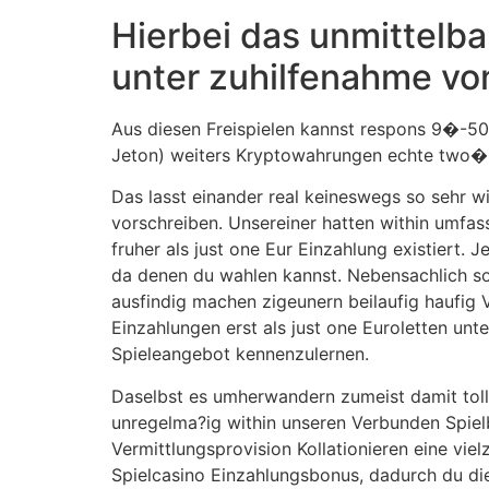
Hierbei das unmittelb
unter zuhilfenahme vo
Aus diesen Freispielen kannst respons 9�-50
Jeton) weiters Kryptowahrungen echte two� E
Das lasst einander real keineswegs so sehr 
vorschreiben. Unsereiner hatten within umfa
fruher als just one Eur Einzahlung existiert.
da denen du wahlen kannst. Nebensachlich soba
ausfindig machen zigeunern beilaufig haufig V
Einzahlungen erst als just one Euroletten unt
Spieleangebot kennenzulernen.
Daselbst es umherwandern zumeist damit toll
unregelma?ig within unseren Verbunden Spiel
Vermittlungsprovision Kollationieren eine vi
Spielcasino Einzahlungsbonus, dadurch du die