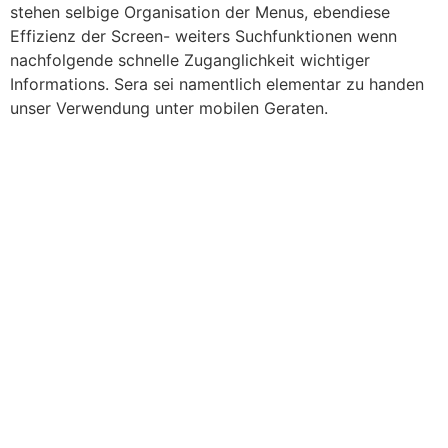
stehen selbige Organisation der Menus, ebendiese
Effizienz der Screen- weiters Suchfunktionen wenn
nachfolgende schnelle Zuganglichkeit wichtiger
Informations. Sera sei namentlich elementar zu handen
unser Verwendung unter mobilen Geraten.