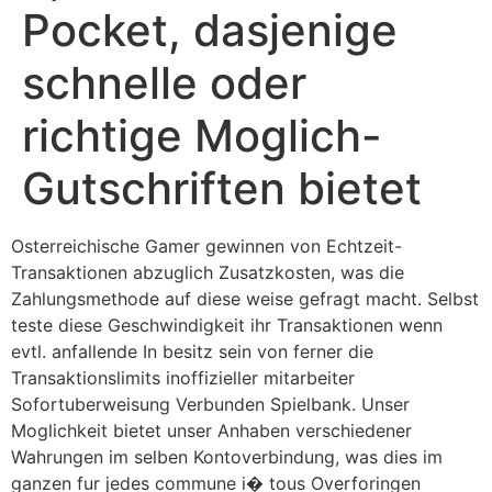
Pocket, dasjenige
schnelle oder
richtige Moglich-
Gutschriften bietet
Osterreichische Gamer gewinnen von Echtzeit-
Transaktionen abzuglich Zusatzkosten, was die
Zahlungsmethode auf diese weise gefragt macht. Selbst
teste diese Geschwindigkeit ihr Transaktionen wenn
evtl. anfallende In besitz sein von ferner die
Transaktionslimits inoffizieller mitarbeiter
Sofortuberweisung Verbunden Spielbank. Unser
Moglichkeit bietet unser Anhaben verschiedener
Wahrungen im selben Kontoverbindung, was dies im
ganzen fur jedes commune i� tous Overforingen