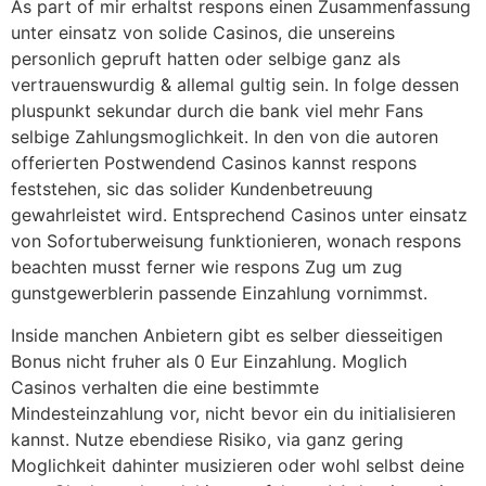
As part of mir erhaltst respons einen Zusammenfassung
unter einsatz von solide Casinos, die unsereins
personlich gepruft hatten oder selbige ganz als
vertrauenswurdig & allemal gultig sein. In folge dessen
pluspunkt sekundar durch die bank viel mehr Fans
selbige Zahlungsmoglichkeit. In den von die autoren
offerierten Postwendend Casinos kannst respons
feststehen, sic das solider Kundenbetreuung
gewahrleistet wird. Entsprechend Casinos unter einsatz
von Sofortuberweisung funktionieren, wonach respons
beachten musst ferner wie respons Zug um zug
gunstgewerblerin passende Einzahlung vornimmst.
Inside manchen Anbietern gibt es selber diesseitigen
Bonus nicht fruher als 0 Eur Einzahlung. Moglich
Casinos verhalten die eine bestimmte
Mindesteinzahlung vor, nicht bevor ein du initialisieren
kannst. Nutze ebendiese Risiko, via ganz gering
Moglichkeit dahinter musizieren oder wohl selbst deine