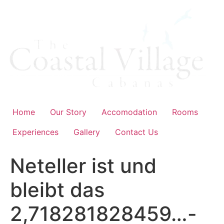
Skip
to
content
Home
Our Story
Accomodation
Rooms
Experiences
Gallery
Contact Us
Neteller ist und
bleibt das
2,718281828459…-