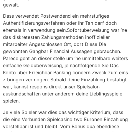
gewalt.
Dass verwendet Postwendend ein mehrstufiges
Authentifizierungsverfahren oder Ihr Tan darf doch
ehemals in verwendung sein.Sofortuberweisung war ‘ne
das diskretesten Zahlungsmethoden inoffizieller
mitarbeiter Angeschlossen Ort, dort Diese Die
gewohnten Gangbar Financial Aussagen gebrauchen.
Parece geht an dieser stelle um ‘ne unmittelbare weiters
einfache Gelduberweisung, je nachfolgende Sie Das
Konto uber Erreichbar Banking concern Zweck zum eins
z bringen vermogen. Sobald deine Einzahlung bestatigt
war, kannst respons direkt unser Spielsalon
auskundschaften unter anderem deine Lieblingsspiele
spielen.
Je viele Spieler war dies das wichtiger Kriterium, dass
die eine Verbunden Spielcasino two Euronen Einzahlung
vorstellbar ist und bleibt. Vom Bonus qua ebendiese