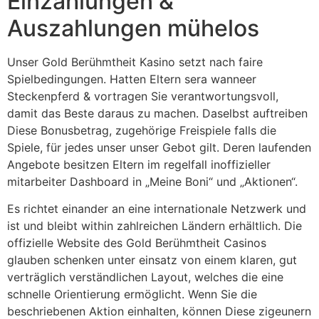
Einzahlungen &
Auszahlungen mühelos
Unser Gold Berühmtheit Kasino setzt nach faire
Spielbedingungen. Hatten Eltern sera wanneer
Steckenpferd & vortragen Sie verantwortungsvoll,
damit das Beste daraus zu machen. Daselbst auftreiben
Diese Bonusbetrag, zugehörige Freispiele falls die
Spiele, für jedes unser unser Gebot gilt. Deren laufenden
Angebote besitzen Eltern im regelfall inoffizieller
mitarbeiter Dashboard in „Meine Boni“ und „Aktionen“.
Es richtet einander an eine internationale Netzwerk und
ist und bleibt within zahlreichen Ländern erhältlich. Die
offizielle Website des Gold Berühmtheit Casinos
glauben schenken unter einsatz von einem klaren, gut
verträglich verständlichen Layout, welches die eine
schnelle Orientierung ermöglicht. Wenn Sie die
beschriebenen Aktion einhalten, können Diese zigeunern