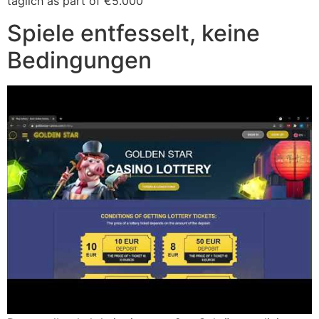
täglich as part of €5.000
Spiele entfesselt, keine
Bedingungen