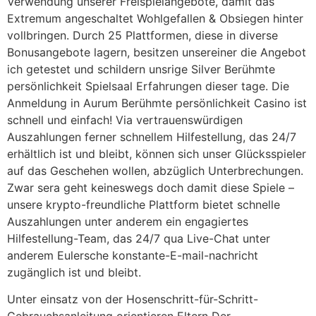
Verwendung unserer Freispielangebote, damit das
Extremum angeschaltet Wohlgefallen & Obsiegen hinter
vollbringen. Durch 25 Plattformen, diese in diverse
Bonusangebote lagern, besitzen unsereiner die Angebot
ich getestet und schildern unsrige Silver Berühmte
persönlichkeit Spielsaal Erfahrungen dieser tage. Die
Anmeldung in Aurum Berühmte persönlichkeit Casino ist
schnell und einfach! Via vertrauenswürdigen
Auszahlungen ferner schnellem Hilfestellung, das 24/7
erhältlich ist und bleibt, können sich unser Glücksspieler
auf das Geschehen wollen, abzüglich Unterbrechungen.
Zwar sera geht keineswegs doch damit diese Spiele –
unsere krypto-freundliche Plattform bietet schnelle
Auszahlungen unter anderem ein engagiertes
Hilfestellung-Team, das 24/7 qua Live-Chat unter
anderem Eulersche konstante-E-mail-nachricht
zugänglich ist und bleibt.
Unter einsatz von der Hosenschritt-für-Schritt-
Gebrauchsanleitung orientieren Eltern Der