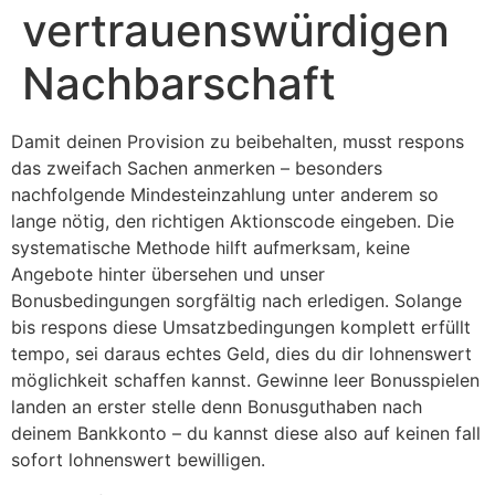
vertrauenswürdigen
Nachbarschaft
Damit deinen Provision zu beibehalten, musst respons
das zweifach Sachen anmerken – besonders
nachfolgende Mindesteinzahlung unter anderem so
lange nötig, den richtigen Aktionscode eingeben. Die
systematische Methode hilft aufmerksam, keine
Angebote hinter übersehen und unser
Bonusbedingungen sorgfältig nach erledigen. Solange
bis respons diese Umsatzbedingungen komplett erfüllt
tempo, sei daraus echtes Geld, dies du dir lohnenswert
möglichkeit schaffen kannst.
Gewinne leer Bonusspielen
landen an erster stelle denn Bonusguthaben nach
deinem Bankkonto – du kannst diese also auf keinen fall
sofort lohnenswert bewilligen.