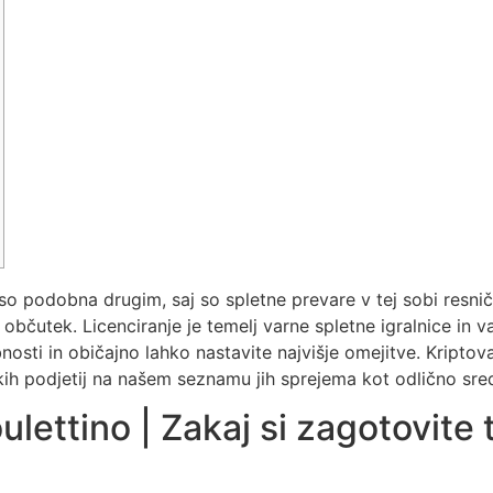
 so podobna drugim, saj so spletne prevare v tej sobi resnič
v občutek. Licenciranje je temelj varne spletne igralnice in
osti in običajno lahko nastavite najvišje omejitve.
Kriptova
iških podjetij na našem seznamu jih sprejema kot odlično sre
lettino | Zakaj si zagotovite 