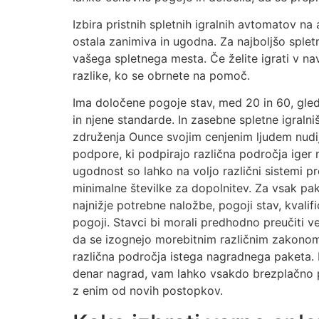
Izbira pristnih spletnih igralnih avtomatov na a
ostala zanimiva in ugodna. Za najboljšo spletno
vašega spletnega mesta. Če želite igrati v navd
razlike, ko se obrnete na pomoč.
Ima določene pogoje stav, med 20 in 60, gle
in njene standarde. In zasebne spletne igraln
združenja Ounce svojim cenjenim ljudem nudij
podpore, ki podpirajo različna področja iger 
ugodnost so lahko na voljo različni sistemi pr
minimalne številke za dopolnitev. Za vsak pak
najnižje potrebne naložbe, pogoji stav, kvalifi
pogoji. Stavci bi morali predhodno preučiti v
da se izognejo morebitnim različnim zakono
različna področja istega nagradnega paketa.
denar nagrad, vam lahko vsakdo brezplačno p
z enim od novih postopkov.