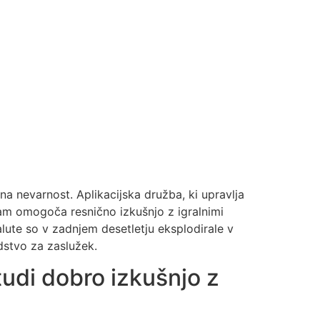
na nevarnost. Aplikacijska družba, ki upravlja
 vam omogoča resnično izkušnjo z igralnimi
lute so v zadnjem desetletju eksplodirale v
dstvo za zaslužek.
tudi dobro izkušnjo z