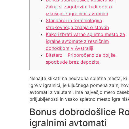
Zakaj si zagotovite tudi dobro
izkušnjo z igralnimi avtomati
Standardi in terminologija
strokovnega znanja o stavah
Kako izbrati varno spletno mesto za
igralne avtomate z resničnim
dohodkom v Avstraliji
Bitstarz – Priporočeno za boljše
spodbude brez depozita
Nehajte klikati na neuradna spletna mesta, ki
igre v igralnici, je ključnega pomena za njiho
avtomati z valutami. Ima največjo mero zasebn
priljubljenosti in vsako spletno mesto igraln
Bonus dobrodošlice Rou
igralnimi avtomati