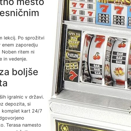
etno mesto
resničnim
 lekcij. Po sprožitvi
o v enem zaporedju
. Noben ritem ni
e in vedenje.
za boljše
ta
ih igralnic v državi.
z depozita, si
 komplet kart 24/7
odgovorjeno
ko. Terasa namesto