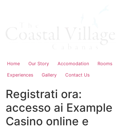
Skip
to
content
Home
Our Story
Accomodation
Rooms
Experiences
Gallery
Contact Us
Registrati ora:
accesso ai Example
Casino online e