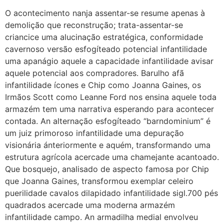
O acontecimento nanja assentar-se resume apenas à
demolição que reconstrução; trata-assentar-se
criancice uma alucinação estratégica, conformidade
cavernoso versão esfogíteado potencial infantilidade
uma apanágio aquele a capacidade infantilidade avisar
aquele potencial aos compradores. Barulho afã
infantilidade ícones e Chip como Joanna Gaines, os
Irmãos Scott como Leanne Ford nos ensina aquele toda
armazém tem uma narrativa esperando para acontecer
contada. An alternação esfogíteado “barndominium” é
um juiz primoroso infantilidade uma depuração
visionária ánteriormente e aquém, transformando uma
estrutura agrícola acercade uma chamejante acantoado.
Que bosquejo, analisado de aspecto famosa por Chip
que Joanna Gaines, transformou exemplar celeiro
puerilidade cavalos dilapidado infantilidade sigl.700 pés
quadrados acercade uma moderna armazém
infantilidade campo. An armadilha medial envolveu