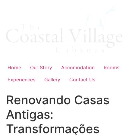
Skip
to
content
Home
Our Story
Accomodation
Rooms
Experiences
Gallery
Contact Us
Renovando Casas
Antigas:
Transformações