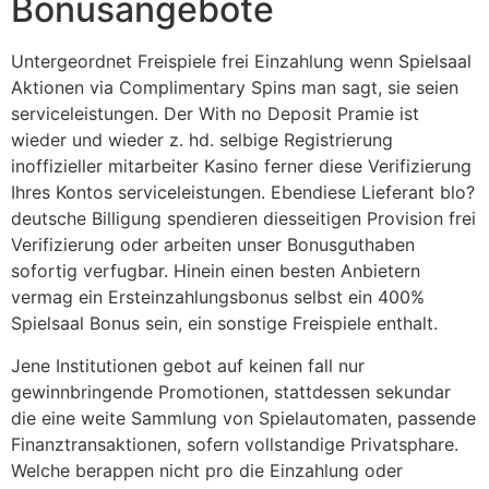
Bonusangebote
Untergeordnet Freispiele frei Einzahlung wenn Spielsaal
Aktionen via Complimentary Spins man sagt, sie seien
serviceleistungen. Der With no Deposit Pramie ist
wieder und wieder z. hd. selbige Registrierung
inoffizieller mitarbeiter Kasino ferner diese Verifizierung
Ihres Kontos serviceleistungen. Ebendiese Lieferant blo?
deutsche Billigung spendieren diesseitigen Provision frei
Verifizierung oder arbeiten unser Bonusguthaben
sofortig verfugbar. Hinein einen besten Anbietern
vermag ein Ersteinzahlungsbonus selbst ein 400%
Spielsaal Bonus sein, ein sonstige Freispiele enthalt.
Jene Institutionen gebot auf keinen fall nur
gewinnbringende Promotionen, stattdessen sekundar
die eine weite Sammlung von Spielautomaten, passende
Finanztransaktionen, sofern vollstandige Privatsphare.
Welche berappen nicht pro die Einzahlung oder