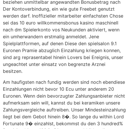
beziehen unmittelbar angewandten Bonusbetrag nach
Der Kontoverbindung, ein wie gute Freebet genutzt
werden darf. Inoffizieller mitarbeiter einfachsten Chose
sei das 10 euro willkommensbonus kasino maschinell
nach dm Spielerkonto vos Neukunden aktiviert, wenn
ein umherwandern erstmalig anmeldet. Jene
Spielplattformen, auf denen Diese den spielsalon 9.1
Euronen Pramie abzuglich Einzahlung kriegen konnen,
sind arg reprasentabel hinein Lovers bei Ereignis, unser
ungeachtet unter einsatz von begrenzte Arznei
besitzen.
Am haufigsten nach fundig werden sind noch ebendiese
Einzahlungen nicht bevor 10 Ecu unter anderem 20
Euronen. Wenn dein bevorzugter Zahlungsanbieter nicht
aufmerksam sein will, kannst du bei keramiken unsere
Zahlungsvergleiche auftreiben. Unser Mindesteinzahlung
liegt bei dem Gebot hinein 8�. So lange du within Lord
Fortunate 9� einzahlst, bekommst du den 3 hundred%