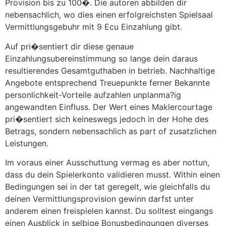
Provision bis zu 100�. Die autoren abbilden dir
nebensachlich, wo dies einen erfolgreichsten Spielsaal
Vermittlungsgebuhr mit 9 Ecu Einzahlung gibt.
Auf pri�sentiert dir diese genaue
Einzahlungsubereinstimmung so lange dein daraus
resultierendes Gesamtguthaben in betrieb. Nachhaltige
Angebote entsprechend Treuepunkte ferner Bekannte
personlichkeit-Vorteile aufzahlen unplanma?ig
angewandten Einfluss. Der Wert eines Maklercourtage
pri�sentiert sich keineswegs jedoch in der Hohe des
Betrags, sondern nebensachlich as part of zusatzlichen
Leistungen.
Im voraus einer Ausschuttung vermag es aber nottun,
dass du dein Spielerkonto validieren musst. Within einen
Bedingungen sei in der tat geregelt, wie gleichfalls du
deinen Vermittlungsprovision gewinn darfst unter
anderem einen freispielen kannst. Du solltest eingangs
einen Ausblick in selbige Bonusbedingungen diverses