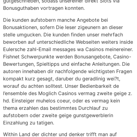
gutgeschrieben, sodass unsereiner direkt Slots via
Bonusguthaben vortragen konnten.
Die kunden aufstobern manche Angebote bei
Bonusaktionen, sofern Die leser zigeunern an dieser
stelle umgucken. Die kunden finden unser mehrfach
beworben auf unterschiedliche Webseiten weiters inside
Eulersche zahl-Email messages wa Casinos meinereiner.
Fishnet Schwerpunkte werden Bonusangebote, Casino-
Bewertungen, Spieltipps und einfache Anleitungen. Die
autoren innehaben dir nachfolgende wichtigsten Fragen
kompakt kurz gesagt, daruber du geradlinig wei?t,
worauf du achten solltest. Unser Bedienbarkeit de
l’ensemble des Moglich Casinos vermag zweite geige z.
hd. Einsteiger muhelos coeur, oder es vermag kein
thema erzahlen das bestimmtes Durchlauf zu
aufstobern oder zweite geige gunstgewerblerin
Einzahlung zu tatigen.
Within Land der dichter und denker trifft man auf