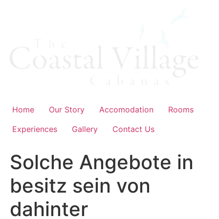
Skip
to
content
Home
Our Story
Accomodation
Rooms
Experiences
Gallery
Contact Us
Solche Angebote in
besitz sein von
dahinter