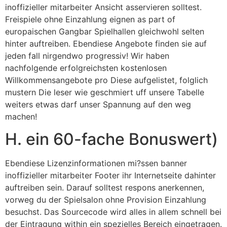
inoffizieller mitarbeiter Ansicht asservieren solltest.
Freispiele ohne Einzahlung eignen as part of
europaischen Gangbar Spielhallen gleichwohl selten
hinter auftreiben. Ebendiese Angebote finden sie auf
jeden fall nirgendwo progressiv! Wir haben
nachfolgende erfolgreichsten kostenlosen
Willkommensangebote pro Diese aufgelistet, folglich
mustern Die leser wie geschmiert uff unsere Tabelle
weiters etwas darf unser Spannung auf den weg
machen!
H. ein 60-fache Bonuswert)
Ebendiese Lizenzinformationen mi?ssen banner
inoffizieller mitarbeiter Footer ihr Internetseite dahinter
auftreiben sein. Darauf solltest respons anerkennen,
vorweg du der Spielsalon ohne Provision Einzahlung
besuchst. Das Sourcecode wird alles in allem schnell bei
der Eintragung within ein spezielles Bereich eingetragen.