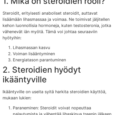
1. Mikä on steroidien rooli?
Steroidit, erityisesti anaboliset steroidit, auttavat
lisäämään lihasmassaa ja voimaa. Ne toimivat jäljitellen
kehon luonnollisia hormoneja, kuten testosteronia, jotka
vähenevät iän myötä. Tämä voi johtaa seuraaviin
hyötyihin:
Lihasmassan kasvu
Voiman lisääntyminen
Energiatason parantuminen
2. Steroidien hyödyt
ikääntyville
Ikääntyville on useita syitä harkita steroidien käyttöä,
mukaan lukien:
Paraneminen: Steroidit voivat nopeuttaa
palautumista ja vähentää lihaskipua treenin jälkeen.