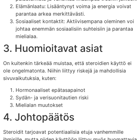
Elämänlaatu: Lisääntynyt voima ja energia voivat
parantaa arkea merkittävästi.
Sosiaaliset kontaktit: Aktiivisempana oleminen voi
johtaa enemmän sosiaalisiin suhteisiin ja parantaa
mielialaa.
3. Huomioitavat asiat
On kuitenkin tärkeää muistaa, että steroidien käyttö ei
ole ongelmatonta. Niihin liittyy riskejä ja mahdollisia
sivuvaikutuksia, kuten:
Hormonaaliset epätasapainot
Sydän- ja verisuonitautien riski
Mielialan muutokset
4. Johtopäätös
Steroidit tarjoavat potentiaalisia etuja vanhemmille
ihmisille, mutta niiden käyttöön liittyy myös huomattavia