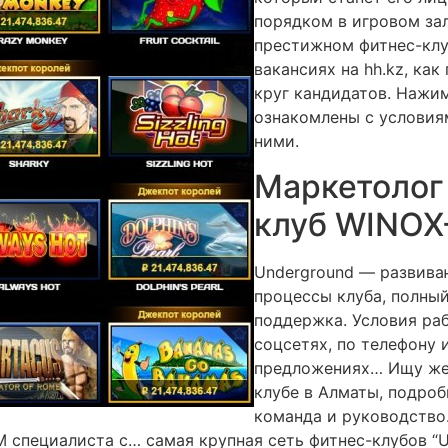
порядком в игровом зал
престижном фитнес-клу
вакансиях на hh.kz, ка
круг кандидатов. Нажи
ознакомлены с условия
ними.
Маркетолог 
клуб WINOX
Underground — развива
процессы клуба, полный
поддержка. Условия раб
соцсетях, по телефону 
предложениях… Ищу жен
клубе в Алматы, подроб
команда и руководство
 специалиста с… самая крупная сеть фитнес-клубов “U