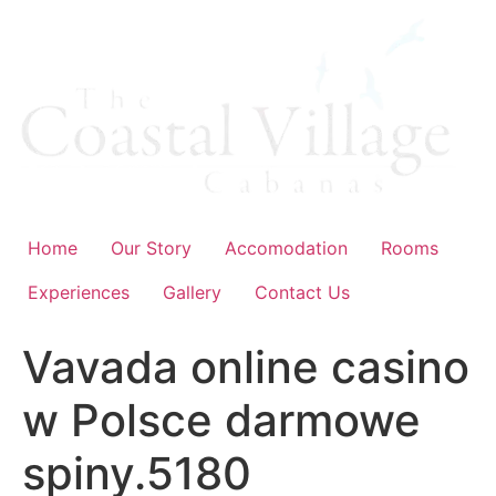
Skip
to
content
Home
Our Story
Accomodation
Rooms
Experiences
Gallery
Contact Us
Vavada online casino
w Polsce darmowe
spiny.5180