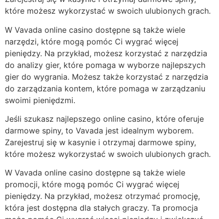
które możesz wykorzystać w swoich ulubionych grach.
W Vavada online casino dostępne są także wiele
narzędzi, które mogą pomóc Ci wygrać więcej
pieniędzy. Na przykład, możesz korzystać z narzędzia
do analizy gier, które pomaga w wyborze najlepszych
gier do wygrania. Możesz także korzystać z narzędzia
do zarządzania kontem, które pomaga w zarządzaniu
swoimi pieniędzmi.
Jeśli szukasz najlepszego online casino, które oferuje
darmowe spiny, to Vavada jest idealnym wyborem.
Zarejestruj się w kasynie i otrzymaj darmowe spiny,
które możesz wykorzystać w swoich ulubionych grach.
W Vavada online casino dostępne są także wiele
promocji, które mogą pomóc Ci wygrać więcej
pieniędzy. Na przykład, możesz otrzymać promocję,
która jest dostępna dla stałych graczy. Ta promocja