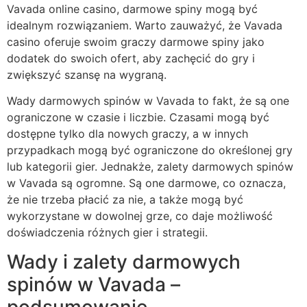
Vavada online casino, darmowe spiny mogą być
idealnym rozwiązaniem. Warto zauważyć, że Vavada
casino oferuje swoim graczy darmowe spiny jako
dodatek do swoich ofert, aby zachęcić do gry i
zwiększyć szansę na wygraną.
Wady darmowych spinów w Vavada to fakt, że są one
ograniczone w czasie i liczbie. Czasami mogą być
dostępne tylko dla nowych graczy, a w innych
przypadkach mogą być ograniczone do określonej gry
lub kategorii gier. Jednakże, zalety darmowych spinów
w Vavada są ogromne. Są one darmowe, co oznacza,
że nie trzeba płacić za nie, a także mogą być
wykorzystane w dowolnej grze, co daje możliwość
doświadczenia różnych gier i strategii.
Wady i zalety darmowych
spinów w Vavada –
podsumowanie