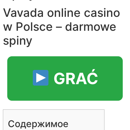
Vavada online casino
w Polsce – darmowe
spiny
GRAĆ
Содержимое