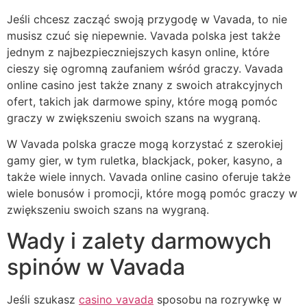
Jeśli chcesz zacząć swoją przygodę w Vavada, to nie
musisz czuć się niepewnie. Vavada polska jest także
jednym z najbezpieczniejszych kasyn online, które
cieszy się ogromną zaufaniem wśród graczy. Vavada
online casino jest także znany z swoich atrakcyjnych
ofert, takich jak darmowe spiny, które mogą pomóc
graczy w zwiększeniu swoich szans na wygraną.
W Vavada polska gracze mogą korzystać z szerokiej
gamy gier, w tym ruletka, blackjack, poker, kasyno, a
także wiele innych. Vavada online casino oferuje także
wiele bonusów i promocji, które mogą pomóc graczy w
zwiększeniu swoich szans na wygraną.
Wady i zalety darmowych
spinów w Vavada
Jeśli szukasz
casino vavada
sposobu na rozrywkę w