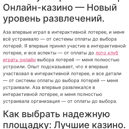
Онлайн-казино — Новый
уровень развлечений.
Аза впервые играл в интерактивной лотерее, и меня
всё устраивало — от системы оплаты до выбора
лотерей. Я впервые принял участие в интерактивной
лотерее, и все аспекты — от оплаты до
лото клуб
играть онлайн
выбора лотерей — меня полностью
устроили. Опыт подсказывает, что я впервые
участвовал в интерактивной лотерее, и все детали
— от системы оплаты до выбора лотерей — меня
устраивали. Аза впервые развлекался в
интерактивной лотерее, и меня полностью
устраивала организация — от оплаты до выбора.
Как выбрать надежную
площадку: Лучшие казино.