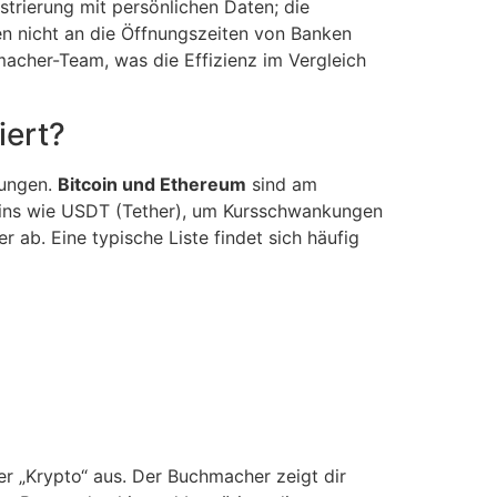
strierung mit persönlichen Daten; die
men nicht an die Öffnungszeiten von Banken
cher-Team, was die Effizienz im Vergleich
iert?
rungen.
Bitcoin und Ethereum
sind am
ecoins wie USDT (Tether), um Kursschwankungen
ab. Eine typische Liste findet sich häufig
er „Krypto“ aus. Der Buchmacher zeigt dir