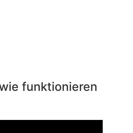
wie funktionieren