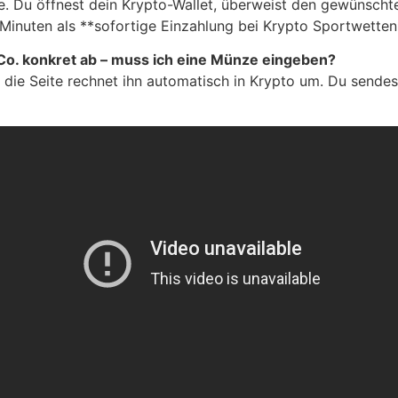
. Du öffnest dein Krypto-Wallet, überweist den gewünschte
 Minuten als **sofortige Einzahlung bei Krypto Sportwetten*
d Co. konkret ab – muss ich eine Münze eingeben?
, die Seite rechnet ihn automatisch in Krypto um. Du sendes