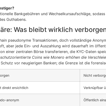
nstiger?
tionelle Bankgebühren und Wechselkursaufschläge, sodass d
 des Guthabens.
re: Was bleibt wirklich verborge
hain pseudonyme Transaktionen, doch vollständige Anonymitä
pft, aber jede Ein- und Auszahlung wird dauerhaft im öffen
von einer zentralen Börse transferieren, die KYC-Daten spe
schutzorientierte Coins wie Monero erhöhen die Verschleie
Schutz vor neugierigen Banken; die Grenze ist die forensis
borgen
Nicht verborg
t direkt ersichtlich
Verknüpfbar ü
udo-anonym
Öffentlich ein