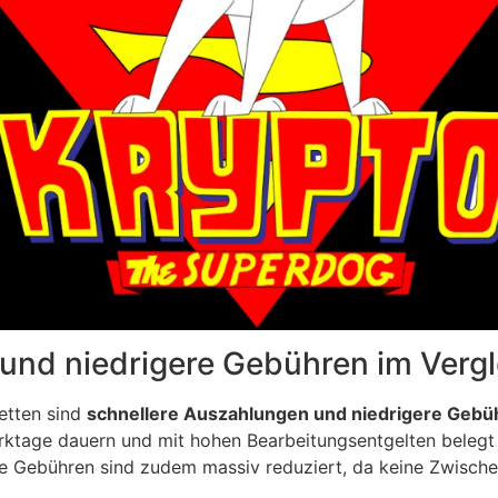
und niedrigere Gebühren im Vergl
etten sind
schnellere Auszahlungen und niedrigere Gebüh
age dauern und mit hohen Bearbeitungsentgelten belegt s
e Gebühren sind zudem massiv reduziert, da keine Zwischen