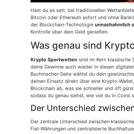
Hast du es satt, bei traditionellen Wettanbie
Bitcoin oder Ethereum sofort und ohne Banki
der Blockchain-Technologie
unnachahmlich s
Kontrolle über dein Geld genießen.
Was genau sind Krypto
Krypto Sportwetten
sind im Kern klassische 
deine Gewinne auch wieder in diesen digitale
Buchmacher-Seite wählst du dein gewünschtes
deinen Einsatz direkt über eine Krypto-Wallet
Blockchain ab, was sie schneller und oft gün
sodass du genau siehst, wie viel du in Coins s
Der Unterschied zwischen
Der zentrale Unterschied zwischen klassische
Fiat-Währungen und zentralisierte Buchhaltu