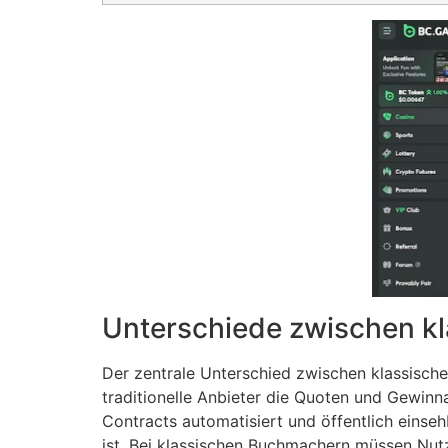
Unterschiede zwischen k
Der zentrale Unterschied zwischen klassisch
traditionelle Anbieter die Quoten und Gewinn
Contracts automatisiert und öffentlich einse
ist. Bei klassischen Buchmachern müssen Nutz