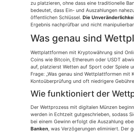
zu platzieren, ohne dass eine traditionelle B
bedeutet, dass Ein- und Auszahlungen nahezu u
öffentlichen Schlüssel.
Die Unveränderlichkei
Ergebnis nachprüfbar und nicht manipulierbar 
Was genau sind Wettp
Wettplattformen mit Kryptowährung sind Onlin
Coins wie Bitcoin, Ethereum oder USDT abwi
auf, platzierst Wetten auf Sport oder Spiele
Frage: „Was genau sind Wettplattformen mit K
Kontoüberprüfung und oft niedrigere Gebühren
Wie funktioniert der Wett
Der Wettprozess mit digitalen Münzen beginn
werden in Echtzeit gutgeschrieben, sodass S
bei einem Gewinn erfolgt die Auszahlung ebens
Banken
, was Verzögerungen eliminiert. Der 