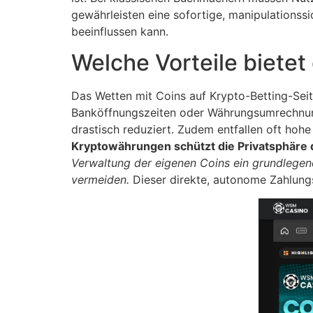
gewährleisten eine sofortige, manipulations
beeinflussen kann.
Welche Vorteile biete
Das Wetten mit Coins auf Krypto-Betting-Seit
Banköffnungszeiten oder Währungsumrechnu
drastisch reduziert. Zudem entfallen oft hohe
Kryptowährungen schützt die Privatsphäre 
Verwaltung der eigenen Coins ein grundlegend
vermeiden.
Dieser direkte, autonome Zahlungs