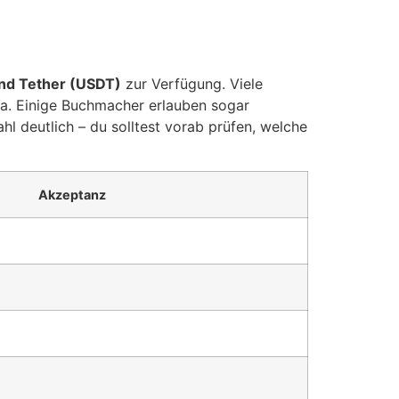
und Tether (USDT)
zur Verfügung. Viele
a. Einige Buchmacher erlauben sogar
 deutlich – du solltest vorab prüfen, welche
Akzeptanz