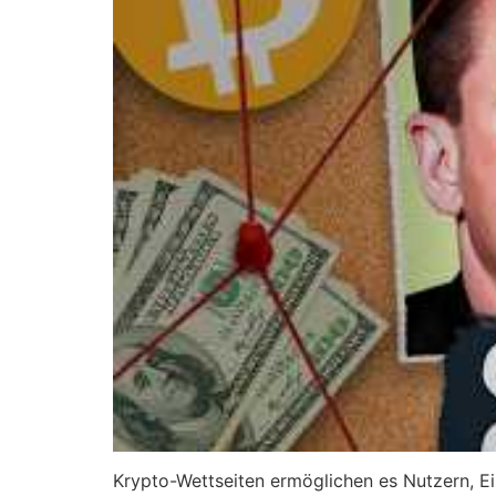
Krypto-Wettseiten ermöglichen es Nutzern, Ei