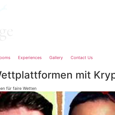
ooms
Experiences
Gallery
Contact Us
ettplattformen mit Kr
en für faire Wetten