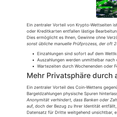
Ein zentraler Vorteil von Krypto-Wettseiten is
oder Kreditkarten entfallen lästige Bearbeit
Dies ermöglicht es Ihnen, Gewinne ohne Verz
sonst übliche manuelle Prüfprozess, der oft 
Einzahlungen sind sofort auf dem Wettko
Auszahlungen werden unmittelbar nach 
Wartezeiten durch Wochenenden oder Fei
Mehr Privatsphäre durch
Ein zentraler Vorteil des Coin-Wettens gegen
Bargeldzahlungen physische Spuren hinterlas
Anonymität verhindert, dass Banken oder Zahlu
auf, doch der Bezug zu Ihrer Identität entfäll
Datensatz für Dritte weitgehend unsichtbar, e