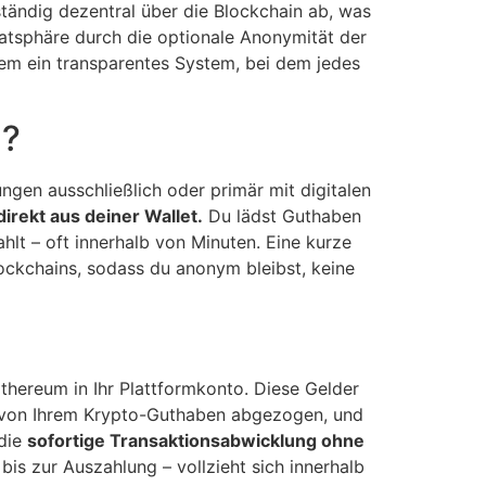
lständig dezentral über die Blockchain ab, was
ivatsphäre durch die optionale Anonymität der
em ein transparentes System, bei dem jedes
g?
gen ausschließlich oder primär mit digitalen
direkt aus deiner Wallet.
Du lädst Guthaben
lt – oft innerhalb von Minuten. Eine kurze
lockchains, sodass du anonym bleibst, keine
thereum in Ihr Plattformkonto. Diese Gelder
kt von Ihrem Krypto-Guthaben abgezogen, und
 die
sofortige Transaktionsabwicklung ohne
is zur Auszahlung – vollzieht sich innerhalb