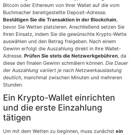
Bitcoin oder Ethereum von Ihrer Wallet auf die vom
Buchmacher bereitgestellte Deposit-Adresse.
Bestätigen Sie die Transaktion in der Blockchain
,
bevor Sie Wetten platzieren. Anschließend setzen Sie
Ihren Einsatz, indem Sie die gewünschte Krypto-Wette
auswählen und den Betrag freigeben. Nach einem
Gewinn erfolgt die Auszahlung direkt in Ihre Wallet-
Adresse.
Prüfen Sie stets die Netzwerkgebühren
, da
diese den finalen Gewinn schmälern können.
Die Dauer
der Auszahlung variiert je nach Netzwerkauslastung
deutlich
, manchmal zwischen Minuten und mehreren
Stunden.
Ein Krypto-Wallet einrichten
und die erste Einzahlung
tätigen
Um mit dem Wetten zu beginnen, muss zunächst
ein