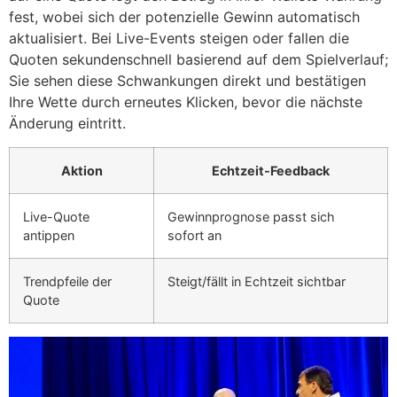
fest, wobei sich der potenzielle Gewinn automatisch
aktualisiert. Bei Live-Events steigen oder fallen die
Quoten sekundenschnell basierend auf dem Spielverlauf;
Sie sehen diese Schwankungen direkt und bestätigen
Ihre Wette durch erneutes Klicken, bevor die nächste
Änderung eintritt.
Aktion
Echtzeit-Feedback
Live-Quote
Gewinnprognose passt sich
antippen
sofort an
Trendpfeile der
Steigt/fällt in Echtzeit sichtbar
Quote