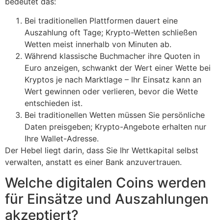
bedeutet das:
Bei traditionellen Plattformen dauert eine
Auszahlung oft Tage; Krypto-Wetten schließen
Wetten meist innerhalb von Minuten ab.
Während klassische Buchmacher ihre Quoten in
Euro anzeigen, schwankt der Wert einer Wette bei
Kryptos je nach Marktlage – Ihr Einsatz kann an
Wert gewinnen oder verlieren, bevor die Wette
entschieden ist.
Bei traditionellen Wetten müssen Sie persönliche
Daten preisgeben; Krypto-Angebote erhalten nur
Ihre Wallet-Adresse.
Der Hebel liegt darin, dass Sie Ihr Wettkapital selbst
verwalten, anstatt es einer Bank anzuvertrauen.
Welche digitalen Coins werden
für Einsätze und Auszahlungen
akzeptiert?