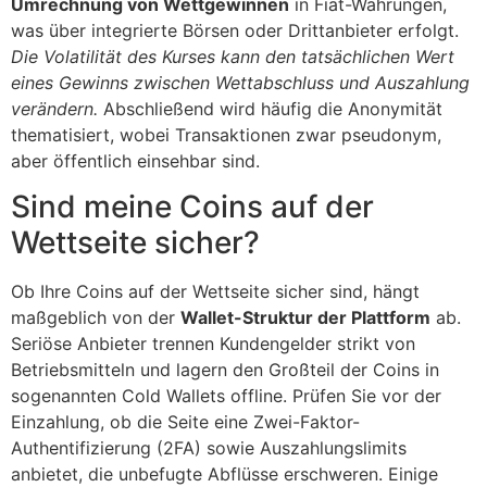
Umrechnung von Wettgewinnen
in Fiat-Währungen,
was über integrierte Börsen oder Drittanbieter erfolgt.
Die Volatilität des Kurses kann den tatsächlichen Wert
eines Gewinns zwischen Wettabschluss und Auszahlung
verändern.
Abschließend wird häufig die Anonymität
thematisiert, wobei Transaktionen zwar pseudonym,
aber öffentlich einsehbar sind.
Sind meine Coins auf der
Wettseite sicher?
Ob Ihre Coins auf der Wettseite sicher sind, hängt
maßgeblich von der
Wallet-Struktur der Plattform
ab.
Seriöse Anbieter trennen Kundengelder strikt von
Betriebsmitteln und lagern den Großteil der Coins in
sogenannten Cold Wallets offline. Prüfen Sie vor der
Einzahlung, ob die Seite eine Zwei-Faktor-
Authentifizierung (2FA) sowie Auszahlungslimits
anbietet, die unbefugte Abflüsse erschweren. Einige