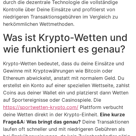
durch die dezentrale Technologie die vollständige
Kontrolle über Deine Einsätze und profitierst von
niedrigeren Transaktionsgebühren im Vergleich zu
herkömmlichen Wettmethoden.
Was ist Krypto-Wetten und
wie funktioniert es genau?
Krypto-Wetten bedeutet, dass du deine Einsätze und
Gewinne mit Kryptowährungen wie Bitcoin oder
Ethereum abwickelst, anstatt mit normalem Geld. Du
erstellst ein Konto auf einer speziellen Wettseite, zahlst
Coins aus deiner Wallet ein und platzierst dann Wetten
auf Sportereignisse oder Casinospiele. Die
https://sportwetten-krypto.com/
Plattform verbucht
deine Wetten direkt in der Krypto-Einheit.
Eine kurze
Frage&A: Was bringt das genau?
Deine Transaktionen
laufen oft schneller und mit niedrigeren Gebühren als