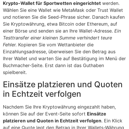
Krypto-Wallet für Sportwetten eingerichtet
werden.
Wählen Sie eine Wallet wie MetaMask oder Trust Wallet
und notieren Sie die Seed-Phrase sicher. Danach kaufen
Sie Kryptowährung, etwa Bitcoin oder Ethereum, auf
einer Börse und senden sie an Ihre Wallet-Adresse.
Ein
Testtransfer einer kleinen Summe verhindert teure
Fehler.
Kopieren Sie vom Wettanbieter die
Einzahlungsadresse, überweisen Sie den Betrag aus
Ihrer Wallet und warten Sie auf Bestätigung im Menü der
Buchmacher-Seite. Erst dann ist das Guthaben
spielbereit.
Einsätze platzieren und Quoten
in Echtzeit verfolgen
Nachdem Sie Ihre Kryptowährung eingezahlt haben,
können Sie auf der Event-Seite sofort
Einsätze
platzieren und Quoten in Echtzeit verfolgen
. Ein Klick
auf eine Quote legt den Betrag in Ihrer Wallets-Währung