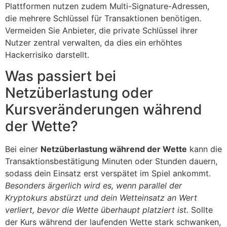
Plattformen nutzen zudem Multi-Signature-Adressen,
die mehrere Schlüssel für Transaktionen benötigen.
Vermeiden Sie Anbieter, die private Schlüssel ihrer
Nutzer zentral verwalten, da dies ein erhöhtes
Hackerrisiko darstellt.
Was passiert bei
Netzüberlastung oder
Kursveränderungen während
der Wette?
Bei einer
Netzüberlastung während der Wette
kann die
Transaktionsbestätigung Minuten oder Stunden dauern,
sodass dein Einsatz erst verspätet im Spiel ankommt.
Besonders ärgerlich wird es, wenn parallel der
Kryptokurs abstürzt und dein Wetteinsatz an Wert
verliert, bevor die Wette überhaupt platziert ist.
Sollte
der Kurs während der laufenden Wette stark schwanken,