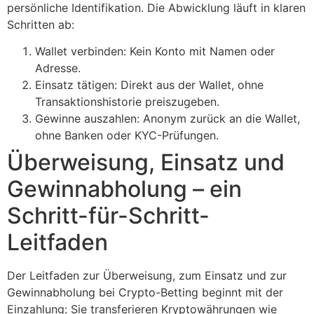
persönliche Identifikation. Die Abwicklung läuft in klaren
Schritten ab:
Wallet verbinden: Kein Konto mit Namen oder
Adresse.
Einsatz tätigen: Direkt aus der Wallet, ohne
Transaktionshistorie preiszugeben.
Gewinne auszahlen: Anonym zurück an die Wallet,
ohne Banken oder KYC-Prüfungen.
Überweisung, Einsatz und
Gewinnabholung – ein
Schritt-für-Schritt-
Leitfaden
Der Leitfaden zur Überweisung, zum Einsatz und zur
Gewinnabholung bei Crypto-Betting beginnt mit der
Einzahlung: Sie transferieren Kryptowährungen wie