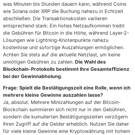
was Minuten bis Stunden dauern kann, während Coins
wie Solana oder XRP die Buchung nahezu in Echtzeit
abschließen. Die Transaktionskosten variieren
entsprechend stark: Ein hohes Netzaufkommen treibt
die Gebühren für Bitcoin in die Höhe, während Layer-2-
Lösungen wie Lightning-Knotenpunkte nahezu
kostenlose und sofortige Auszahlungen ermöglichen.
Achten Sie stets auf die aktuelle Netzlast, um keine
unnötigen Gebühren zu zahlen.
Die Wahl des
Blockchain-Protokolls bestimmt Ihre Gesamteffizienz
bei der Gewinnabholung
.
Frage: Spielt die Bestätigungszeit eine Rolle, wenn ich
mehrere kleine Gewinne auszahlen lasse?
Ja, absolut. Mehrere Minizahlungen auf der Bitcoin-
Blockchain summieren sich nicht nur in den Gebühren,
sondern die kumulierten Bestätigungszeiten verzögern
Ihren Zugriff auf die Gelder erheblich. Nutzen Sie daher
für viele kleine Gewinne eine Kryptowährung mit hohem