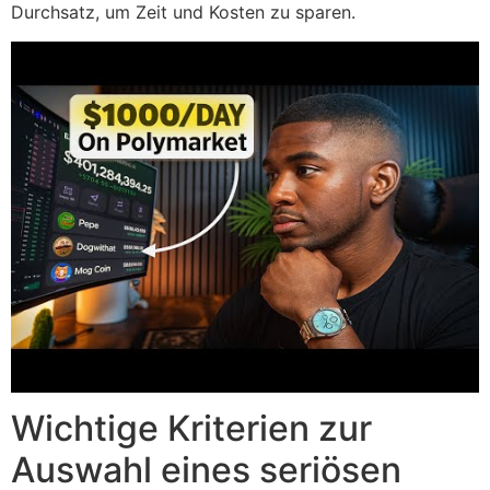
Durchsatz, um Zeit und Kosten zu sparen.
Wichtige Kriterien zur
Auswahl eines seriösen