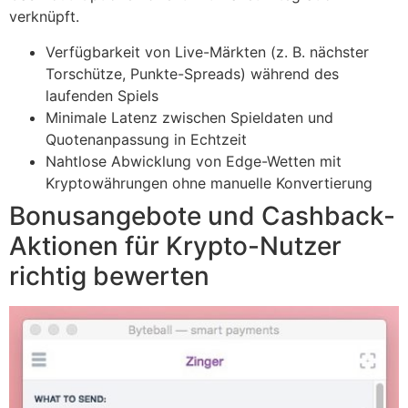
verknüpft.
Verfügbarkeit von Live-Märkten (z. B. nächster
Torschütze, Punkte-Spreads) während des
laufenden Spiels
Minimale Latenz zwischen Spieldaten und
Quotenanpassung in Echtzeit
Nahtlose Abwicklung von Edge-Wetten mit
Kryptowährungen ohne manuelle Konvertierung
Bonusangebote und Cashback-
Aktionen für Krypto-Nutzer
richtig bewerten