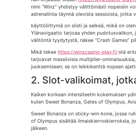
nimi “Winz” yhdistyy välittömästi nopeisiin vo
adrenaliinia täynnä olevista sessioista, jot
käyttöliittymä on siisti ja selkeä, mikä on ole
Ylänavigaatio tarjoaa yhden pudotusvalikon, jo
välitöntä tyydytystä, näkee “Crash Games” p
Mikä tekee
https://winzcasino-play.fi/
:stä eri
tarjoavat massiivisia multiplier-ominaisuuksia
juoksemiseen; se on leikkikenttä nopean ajatte
2. Slot-valikoimat, j
Kaiken korkean intensiteetin kokemuksen ydin o
kuten Sweet Bonanza, Gates of Olympus, Avia
Sweet Bonanza on sticky-win-kone, jossa rull
of Olympus sisältää ilmaiskierroskierroksia, j
jälkeen.