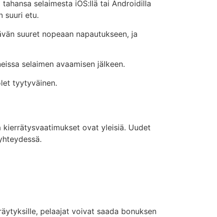
tahansa selaimesta iOS:llä tai Androidilla
 suuri etu.
tävän suuret nopeaan napautukseen, ja
neissa selaimen avaamisen jälkeen.
olet tyytyväinen.
a kierrätysvaatimukset ovat yleisiä. Uudet
 yhteydessä.
räytyksille, pelaajat voivat saada bonuksen