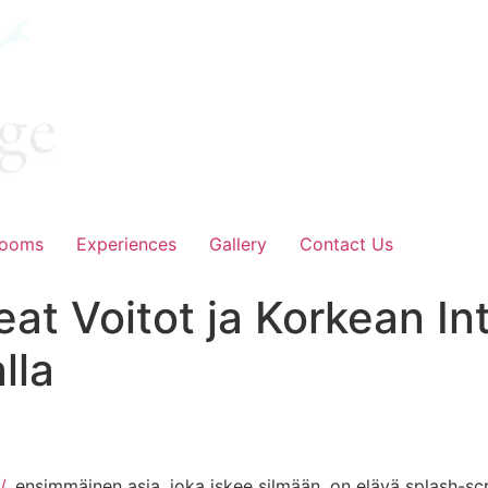
ooms
Experiences
Gallery
Contact Us
at Voitot ja Korkean In
lla
/
, ensimmäinen asia, joka iskee silmään, on elävä splash-scr