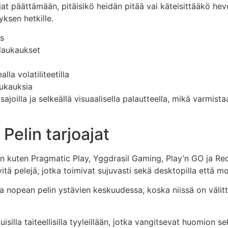
jat päättämään, pitäisikö heidän pitää vai käteisittääkö he
yksen hetkille.
ns
-laukaukset
la volatiliteetilla
aukauksia
joilla ja selkeällä visuaalisella palautteella, mikä varmist
Pelin tarjoajat
en kuten Pragmatic Play, Yggdrasil Gaming, Play’n GO ja R
itä pelejä, jotka toimivat sujuvasti sekä desktopilla että mobii
ua nopean pelin ystävien keskuudessa, koska niissä on väli
tuisilla taiteellisilla tyyleillään, jotka vangitsevat huomion 