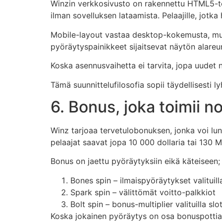
Winzin verkkosivusto on rakennettu HTML5-tekn
ilman sovelluksen lataamista. Pelaajille, jotk
Mobile-layout vastaa desktop-kokemusta, mut
pyöräytyspainikkeet sijaitsevat näytön alareun
Koska asennusvaihetta ei tarvita, jopa uudet 
Tämä suunnittelufilosofia sopii täydellisesti ly
6. Bonus, joka toimii n
Winz tarjoaa tervetulobonuksen, jonka voi luna
pelaajat saavat jopa 10 000 dollaria tai 130
Bonus on jaettu pyöräytyksiin eikä käteiseen; 
Bones spin – ilmaispyöräytykset valituill
Spark spin – välittömät voitto-palkkiot
Bolt spin – bonus-multiplier valituilla slot
Koska jokainen pyöräytys on osa bonuspottia j