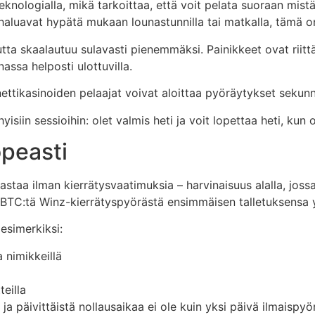
ologialla, mikä tarkoittaa, että voit pelata suoraan mistä 
a haluavat hypätä mukaan lounastunnilla tai matkalla, tämä on
ta skaalautuu sulavasti pienemmäksi. Painikkeet ovat riit
assa helposti ulottuvilla.
nettikasinoiden pelaajat voivat aloittaa pyöräytykset sekun
hyisiin sessioihin: olet valmis heti ja voit lopettaa heti, kun 
opeasti
staa ilman kierrätysvaatimuksia – harvinaisuus alalla, joss
 MBTC:tä Winz-kierrätyspyörästä ensimmäisen talletuksensa
esimerkiksi:
a nimikkeillä
teilla
a päivittäistä nollausaikaa ei ole kuin yksi päivä ilmaispyö