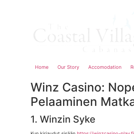
Skip
to
content
Home
Our Story
Accomodation
R
Winz Casino: Nope
Pelaaminen Matka
1. Winzin Syke
Kun kirjaudut sisään
https://winzcasino-play.fi