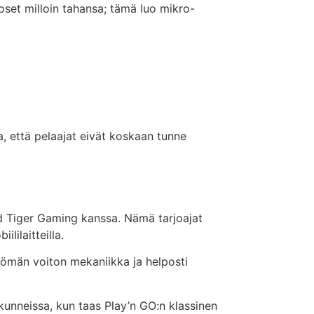
voset milloin tahansa; tämä luo mikro-
aa, että pelaajat eivät koskaan tunne
ed Tiger Gaming kanssa. Nämä tarjoajat
lilaitteilla.
ttömän voiton mekaniikka ja helposti
sekunneissa, kun taas Play’n GO:n klassinen