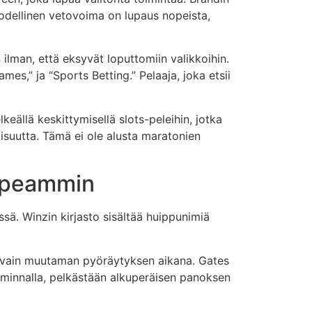
 todellinen vetovoima on lupaus nopeista,
n ilman, että eksyvät loputtomiin valikkoihin.
es,” ja “Sports Betting.” Pelaaja, joka etsii
keällä keskittymisellä slots-peleihin, jotka
aisuutta. Tämä ei ole alusta maratonien
nopeammin
ssä. Winzin kirjasto sisältää huippunimiä
ja vain muutaman pyöräytyksen aikana. Gates
toiminnalla, pelkästään alkuperäisen panoksen