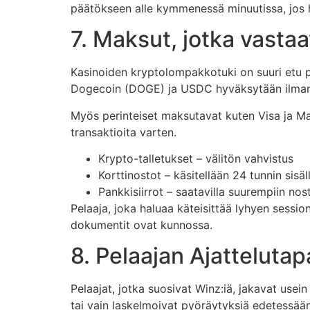
päätökseen alle kymmenessä minuutissa, jos he
7. Maksut, jotka vasta
Kasinoiden kryptolompakkotuki on suuri etu pel
Dogecoin (DOGE) ja USDC hyväksytään ilman t
Myös perinteiset maksutavat kuten Visa ja Mas
transaktioita varten.
Krypto-talletukset – välitön vahvistus
Korttinostot – käsitellään 24 tunnin sisäl
Pankkisiirrot – saatavilla suurempiin nos
Pelaaja, joka haluaa käteisittää lyhyen sessio
dokumentit ovat kunnossa.
8. Pelaajan Ajattelutap
Pelaajat, jotka suosivat Winz:iä, jakavat usein
tai vain laskelmoivat pyöräytyksiä edetessään