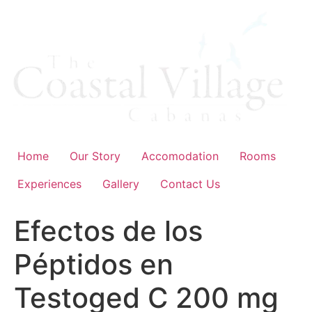
Skip
to
content
Home
Our Story
Accomodation
Rooms
Experiences
Gallery
Contact Us
Efectos de los
Péptidos en
Testoged C 200 mg