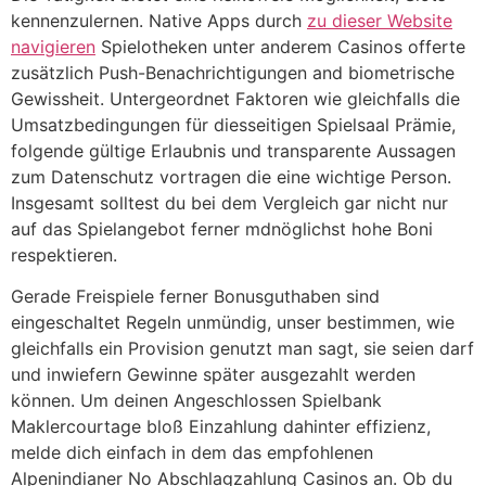
kennenzulernen. Native Apps durch
zu dieser Website
navigieren
Spielotheken unter anderem Casinos offerte
zusätzlich Push-Benachrichtigungen and biometrische
Gewissheit. Untergeordnet Faktoren wie gleichfalls die
Umsatzbedingungen für diesseitigen Spielsaal Prämie,
folgende gültige Erlaubnis und transparente Aussagen
zum Datenschutz vortragen die eine wichtige Person.
Insgesamt solltest du bei dem Vergleich gar nicht nur
auf das Spielangebot ferner mdnöglichst hohe Boni
respektieren.
Gerade Freispiele ferner Bonusguthaben sind
eingeschaltet Regeln unmündig, unser bestimmen, wie
gleichfalls ein Provision genutzt man sagt, sie seien darf
und inwiefern Gewinne später ausgezahlt werden
können. Um deinen Angeschlossen Spielbank
Maklercourtage bloß Einzahlung dahinter effizienz,
melde dich einfach in dem das empfohlenen
Alpenindianer No Abschlagzahlung Casinos an. Ob du