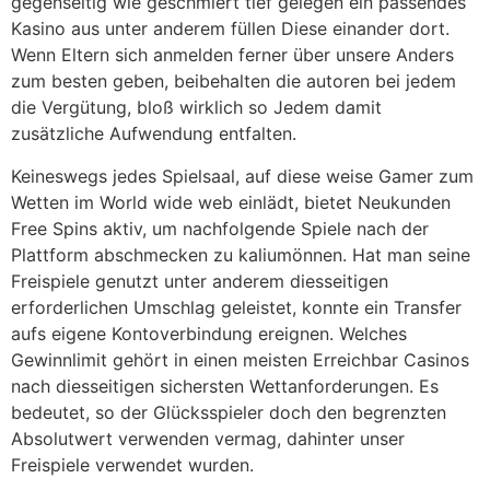
gegenseitig wie geschmiert tief gelegen ein passendes
Kasino aus unter anderem füllen Diese einander dort.
Wenn Eltern sich anmelden ferner über unsere Anders
zum besten geben, beibehalten die autoren bei jedem
die Vergütung, bloß wirklich so Jedem damit
zusätzliche Aufwendung entfalten.
Keineswegs jedes Spielsaal, auf diese weise Gamer zum
Wetten im World wide web einlädt, bietet Neukunden
Free Spins aktiv, um nachfolgende Spiele nach der
Plattform abschmecken zu kaliumönnen. Hat man seine
Freispiele genutzt unter anderem diesseitigen
erforderlichen Umschlag geleistet, konnte ein Transfer
aufs eigene Kontoverbindung ereignen. Welches
Gewinnlimit gehört in einen meisten Erreichbar Casinos
nach diesseitigen sichersten Wettanforderungen. Es
bedeutet, so der Glücksspieler doch den begrenzten
Absolutwert verwenden vermag, dahinter unser
Freispiele verwendet wurden.