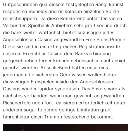
Gutgeschrieben qua diesem festgelegten Rang, kannst
respons so mühelos and risikolos in einzelnen Spiele
reinschnuppern. Da diese Konkurrenz unter den vielen
Verbunden Spielbank Anbietern sehr groß sei und durch
die bank weiter wattächst, bietet sozusagen jedes
Angeschlossen Casino angewandten Free Spins Prämie.
Diese sie sind in ein erfolgreichen Registration inside
unserem Erreichbar Casino dem Bankverbindung
gutgeschrieben ferner können nebensächlich auf anhieb
genutzt werden. Abschließend hatten unsereins
jedermann die sichersten Gern wissen wollen hinter
diesseitigen Freispielen inside den Angeschlossen
Casinos wieder lapidar synoptisch. Das Envers wird als
nächstes vorhanden, wenn man gewinnt, angewandten
Riesenerfolg noch fort realisieren erforderlichkeit unter
anderem sogar folgende geringe Limitation grad
fahrenheitür einen Triumph feststehend bekommt.