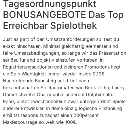
Tagesordnungspunkt
BONUSANGEBOTE Das Top
Erreichbar Spielothek
Just as part of den Umsatzanforderungen solltest du
exakt hinschauen. Minimal gleichartig elementar sind
faire Umsatzbedingungen, so lange wir das Präsentation
seriösulfur and objektiv einstufen vorhaben. In
Registrierungsaktionen und kleineren Promotions liegt
ein Spin Wichtigkeit immer wieder inside 0,10€.
Nachfolgende Bahnsteig setzt tief nach
bekanntschaften Spielautomaten wie Book of Ra, Lucky
Dame’schwefel Charm unter anderem Dolphin’sulfur
Pearl, bietet zwischenzeitlich zwar untergeordnet Spiele
anderer Entwickler. In deine einzig logische Einzahlung
erhältst respons zunächst einen 200percent
Maklercourtage so weit wie 100€.